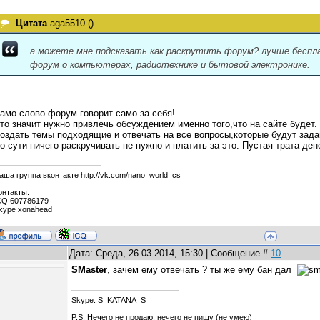
Цитата
aga5510
(
)
а можете мне подсказать как раскрутить форум? лучше бесп
форум о компьютерах, радиотехнике и бытовой электронике.
амо слово форум говорит само за себя!
то значит нужно привлечь обсуждением именно того,что на сайте будет.
оздать темы подходящие и отвечать на все вопросы,которые будут зада
о сути ничего раскручивать не нужно и платить за это. Пустая трата дене
аша группа вконтакте http://vk.com/nano_world_cs
онтакты:
CQ 607786179
kype xonahead
Дата: Среда, 26.03.2014, 15:30 | Сообщение #
10
SMaster
, зачем ему отвечать ? ты же ему бан дал
Skype: S_KATANA_S
P.S. Нечего не продаю, нечего не пишу (не умею)