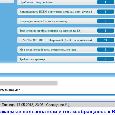
Проблема с lang файлом.
1
Как выдавать ВСЕМ опыт через команду amx_givexp ?
8
Кидала,не доверяйте этому человеку
6
Требуется настройка плагина на сервере кс 1.6.
3
CSSB War3FT MOD + Shopmenu3 (2.2.3 c исходниками)
99
Мод не хочет работать, отзовитись,кто жив
5
Требуется скриптер
5
рутить форум?
: Пятница, 17.05.2013, 23:05 | Сообщение #
1
ажаемые пользователи и гости,обращаюсь к Ва