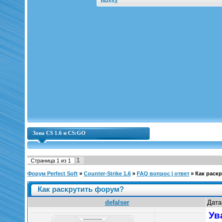
Выход
Зона CS 1.6 и CS:GO
1
Страница
1
из
1
Форум Perfect Soft
»
Counter-Strike 1.6
»
FAQ вопрос | ответ
»
Как раск
Как раскрутить форум?
defalser
Дата
Ув