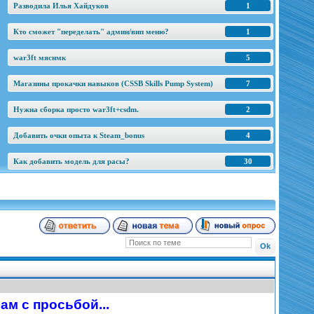
Разводила Илья Хайдуков
1
Кто сможет "переделать" админ/вип меню?
1
war3ft мяснмк
5
Магазины прокачки навыков (CSSB Skills Pump System)
7
Нужна сборка просто war3ft+csdm.
2
Добавить очки опыта к Steam_bonus
4
Как добавить модель для расы?
30
м с просьбой...