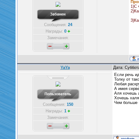
Про
1)С 
2)Ка
3)Ка
Сообщения:
24
Награды:
0
Замечания:
YaYa
Дата: Суббот
Если речь ид
Толку от так
Любая раскр
А имея серве
Аля хочешь 
Хочешь халя
Чем больше б
Сообщения:
150
Награды:
1
Замечания: