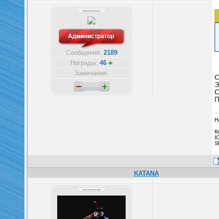
Сообщения:
2189
Награды:
46
Замечания:
С
Э
С
П
Н
К
I
S
KATANA