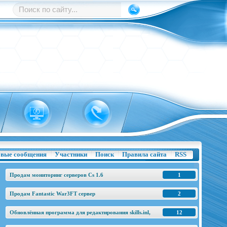
вые сообщения
Участники
Поиск
Правила сайта
RSS
Продам мониторинг серверов Cs 1.6
1
Продам Fantastic War3FT сервер
2
Обновлённая программа для редактирования skills.inl,
12
base.h