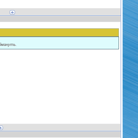
бмануть.