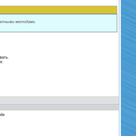
латными методами.
вать.
г.