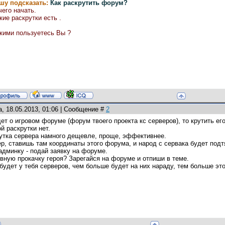
шу подсказать:
Как раскрутить форум?
чего начать.
кие раскрутки есть .
кими пользуетесь Вы ?
а, 18.05.2013, 01:06 | Сообщение #
2
ет о игровом форуме (форум твоего проекта кс серверов), то крутить е
ой раскрутки нет.
утка сервера намного дещевле, проще, эффективнее.
р, ставишь там координаты этого форума, и народ с сервака будет подт
админку - подай заявку на форуме.
вную прокачку героя? Зарегайся на форуме и отпиши в теме.
удет у тебя серверов, чем больше будет на них нараду, тем больше эт