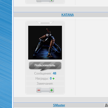
KATANA
Сообщения:
48
Награды:
0
Замечания:
SMaster
Д