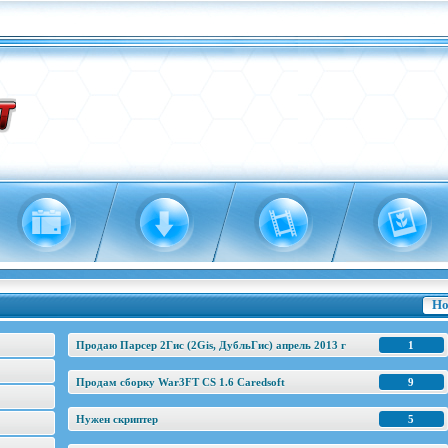
Но
Продаю Парсер 2Гис (2Gis, ДубльГис) апрель 2013 г
1
Продам сборку War3FT CS 1.6 Caredsoft
9
Нужен скриптер
5