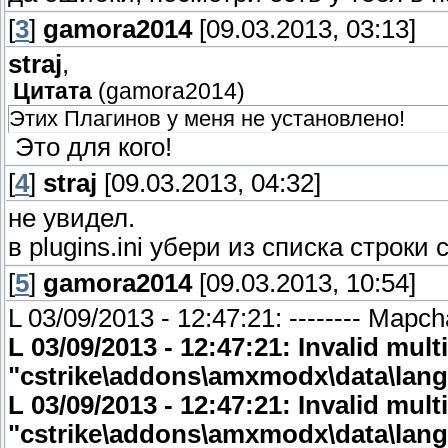
[
3
]
gamora2014
[09.03.2013, 03:13]
straj
,
Цитата
(
gamora2014
)
Этих Плагинов у меня не установлено!
Это для кого!
[
4
]
straj
[09.03.2013, 04:32]
не увидел.
в plugins.ini убери из списка строк
[
5
]
gamora2014
[09.03.2013, 10:54]
L 03/09/2013 - 12:47:21: -------- Mapch
L 03/09/2013 - 12:47:21: Invalid multi-
"cstrike\addons\amxmodx\data\lang\
L 03/09/2013 - 12:47:21: Invalid multi-
"cstrike\addons\amxmodx\data\lang\