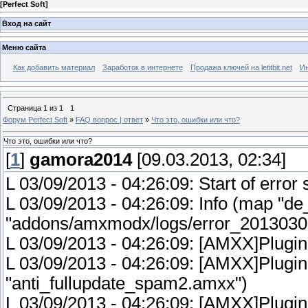
[
Perfect Soft
]
Вход на сайт
Меню сайта
Как добавить материал
Заработок в интернете
Продажа ключей на letitbit.net
Ин
Страница
1
из
1
1
Форум Perfect Soft
»
FAQ вопрос | ответ
»
Что это, ошибки или что?
Что это, ошибки или что?
[
1
]
gamora2014
[09.03.2013, 02:34]
L 03/09/2013 - 04:26:09: Start of error 
L 03/09/2013 - 04:26:09: Info (map "de_
"addons/amxmodx/logs/error_20130309
L 03/09/2013 - 04:26:09: [AMXX]Plugin 
L 03/09/2013 - 04:26:09: [AMXX]Plugin f
"anti_fullupdate_spam2.amxx")
L 03/09/2013 - 04:26:09: [AMXX]Plugin 