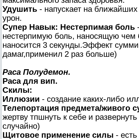
максимального запаса здоровья.
Удушить
- напускает на ближайших
урон.
Супер Навык: Нестерпимая боль
нестерпимую боль, наносящую чем 
наносится 3 секунды.Эффект суммир
дамаг,применил 2 раз больше)
Раса Полудемон.
Раса для вип.
Скилы:
Иллюзии
- создание каких-либо ил
Телепортация предмета/живого с
жертву тпшнуть к себе и развернуть
случайно)
Щитовое применение силы
- ест