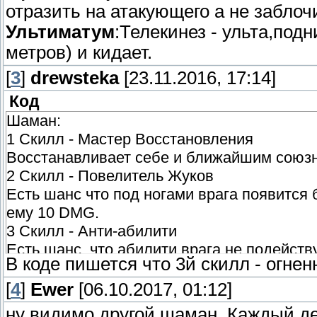
отразить на атакующего а не заблоч
Ультиматум
:Телекинез - ульта,под
метров) и кидает.
[
3
]
drewsteka
[23.11.2016, 17:14]
Код
Шаман:
1 Скилл - Мастер Восстановления
Восстанавливает себе и ближайшим союзн
2 Скилл - Повелитель Жуков
Есть шанс что под ногами врага появится
ему 10 DMG.
3 Скилл - Анти-абилити
Есть шанс, что абилити врага не подейству
В коде пишется что 3й скилл - огне
4 Ульт - Сон
У противника темнеет экран на 2 секунды,
[
4
]
Ewer
[06.10.2017, 01:12]
отстреливаться, но только в тёмную.
ну видимо другой шаман. Каждый дел