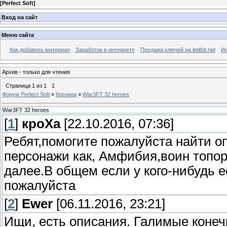
[
Perfect Soft
]
Вход на сайт
Меню сайта
Как добавить материал
Заработок в интернете
Продажа ключей на letitbit.net
Ин
Архив - только для чтения
Страница
1
из
1
1
Форум Perfect Soft
»
Корзина
»
War3FT 32 heroes
War3FT 32 heroes
[
1
]
кроХа
[22.10.2016, 07:36]
Ребят,помогите пожалуйста найти оп
персонажи как, Амфибия,воин топор
далее.В общем если у кого-нибудь е
пожалуйста
[
2
]
Ewer
[06.11.2016, 23:21]
Ищи, есть описания. Галимые конечн