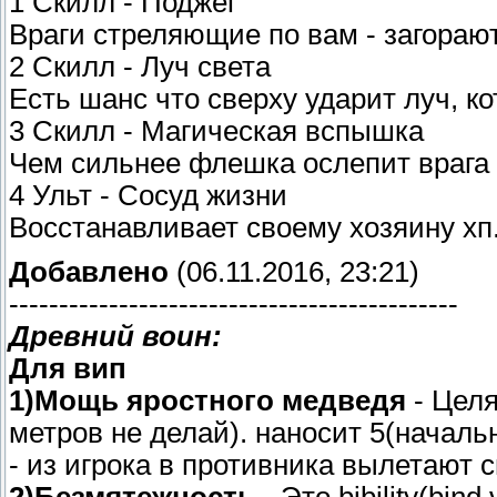
1 Скилл - Поджёг
Враги стреляющие по вам - загорают
2 Скилл - Луч света
Есть шанс что сверху ударит луч, к
3 Скилл - Магическая вспышка
Чем сильнее флешка ослепит врага 
4 Ульт - Сосуд жизни
Восстанавливает своему хозяину хп
Добавлено
(06.11.2016, 23:21)
---------------------------------------------
Древний воин:
Для вип
1)Мощь яростного медведя
- Целя
метров не делай). наносит 5(началь
- из игрока в противника вылетают 
2)Безмятежность
- Это bibility(bind 