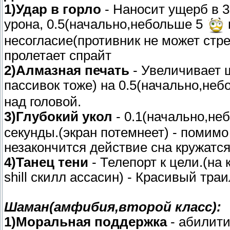
1)Удар в горло
- Наносит ущерб в 3
урона, 0.5(начально,небольше 5
несогласие(противник не может стрел
пролетает спрайт
2)Алмазная печать
- Увеличивает ш
пассивок тоже) на 0.5(начально,не
над головой.
3)Глубокий укол
- 0.1(начально,не
секунды.(экран потемнеет) - помимо
незакончится действие сна кружатся
4)Танец тени
- Телепорт к цели.(на 
shill скилл ассасин) - Красивый тра
Шаман(амфибия,второй класс):
1)Моральная поддержка
- абилити