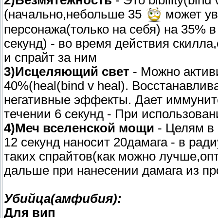
(начально,небольше 35
может ув
персонажа(только на себя) на 35% в
секунд) - во время действия скилла
и спрайт за ним
3)Исцеляющий свет
- Можно актив
40%(heal(bind v heal). Восстанавли
негативные эффекты. Дает иммуните
течении 6 секунд - При использован
4)Меч вселенской мощи
- Целям в 
12 секунд наносит 20дамага - в рад
таких спрайтов(как можно лучше,опт
дальше при нанесении дамага из пр
Убийца(амфибия):
Для вип