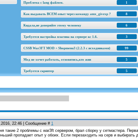
Проблема с lang файлом.
1
Как выдавать ВСЕМ опыт через команду amx_givexp ?
8
Кидала,не доверяйте этому человеку
6
Требуется настройка плагина на сервере кс 1.6.
3
CSSB War3FT MOD + Shopmenu3 (2.2.3 c исходниками)
99
Мод не хочет работать, отзовитись,кто жив
5
Требуется скриптер
5
2.2016, 22:46 | Сообщение #
1
ня такие 2 проблемы с war3ft сервером, брал сборку у сетмастера. Перв
ньший пропадает опыт у обоих. Если перезаходить на серв и выбирать 