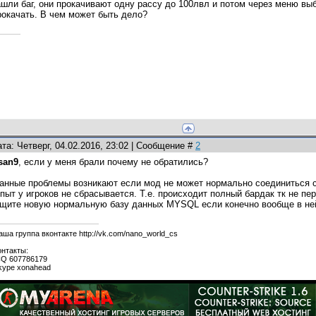
нашли баг, они прокачивают одну рассу до 100лвл и потом через меню выб
рокачать. В чем может быть дело?
та: Четверг, 04.02.2016, 23:02 | Сообщение #
2
san9
, если у меня брали почему не обратились?
анные проблемы возникают если мод не может нормально соединиться с
пыт у игроков не сбрасывается. Т.е. происходит полный бардак тк не пе
щите новую нормальную базу данных MYSQL если конечно вообще в ней
аша группа вконтакте http://vk.com/nano_world_cs
онтакты:
CQ 607786179
kype xonahead