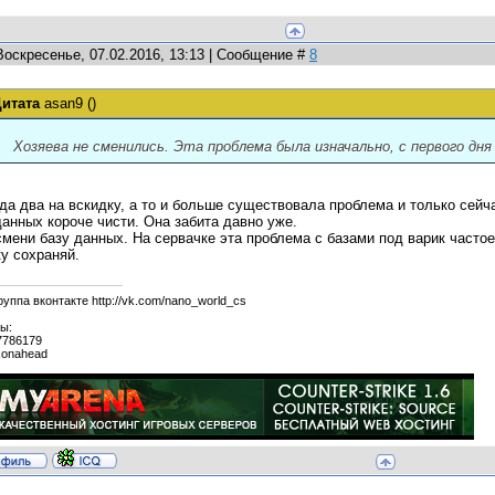
Воскресенье, 07.02.2016, 13:13 | Сообщение #
8
итата
asan9
(
)
Хозяева не сменились. Эта проблема была изначально, с первого дня
ода два на вскидку, а то и больше существовала проблема и только сейча
данных короче чисти. Она забита давно уже.
смени базу данных. На сервачке эта проблема с базами под варик частое
ку сохраняй.
уппа вконтакте http://vk.com/nano_world_cs
ы:
7786179
xonahead