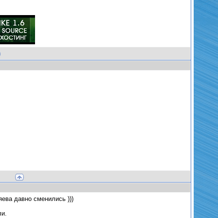
яева давно сменились )))
ли.