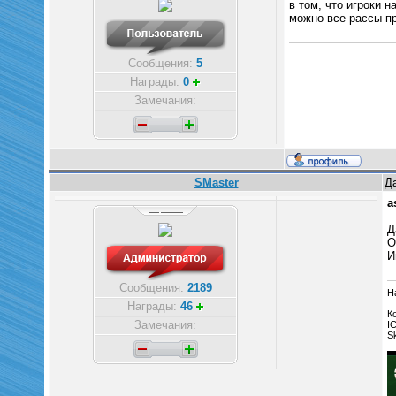
в том, что игроки 
можно все рассы п
Сообщения:
5
Награды:
0
Замечания:
SMaster
Да
a
Д
О
И
Сообщения:
2189
Н
Награды:
46
К
Замечания:
I
S