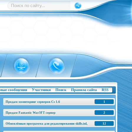
вые сообщения
Участники
Поиск
Правила сайта
RSS
Продам мониторинг серверов Cs 1.6
1
Продам Fantastic War3FT сервер
2
Обновлённая программа для редактирования skills.inl,
12
base.h