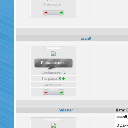
Замечания:
asan9
Сообщения:
5
Награды:
0
Замечания:
SMaster
Дата: 
asan9
В данн