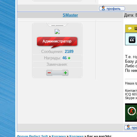
SMaster
Дата: 
Ц
Сообщения:
2189
Т.е. г
Награды:
46
Базу 
Замечания:
Либо 
По ни
Наша гр
Контакт
ICQ 60
Skype 
Форум Perfect Soft
»
Корзина
»
Корзина
»
Баг на вар3фт