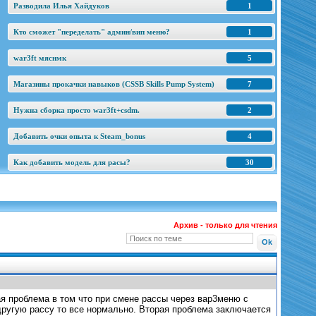
Разводила Илья Хайдуков
1
Кто сможет "переделать" админ/вип меню?
1
war3ft мяснмк
5
Магазины прокачки навыков (CSSB Skills Pump System)
7
Нужна сборка просто war3ft+csdm.
2
Добавить очки опыта к Steam_bonus
4
Как добавить модель для расы?
30
Архив - только для чтения
ая проблема в том что при смене рассы через вар3меню с
другую рассу то все нормально. Вторая проблема заключается