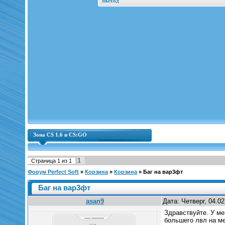
Выход
Зона CS 1.6 и CS:GO
1
Страница
1
из
1
Форум Perfect Soft
»
Корзина
»
Корзина
»
Баг на вар3фт
Баг на вар3фт
asan9
Дата: Четверг, 04.0
Здравствуйте. У ме
большего лвл на ме