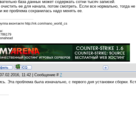
вательно база данных может содержать сотни тысяч записей.
очистить ее для начала, потом смотреть. Если все нормально, тогда не
и же проблема сохранилась надо менять ее.
уппа вконтакте http://vk.com/nano_world_cs
ы:
7786179
xonahead
07.02.2016, 11:42 | Сообщение #
7
сь. Эта проблема была изначально, с первого дня установки сборки. Кс