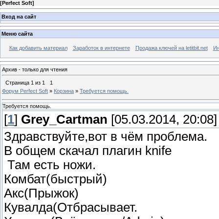
[
Perfect Soft
]
Вход на сайт
Меню сайта
Как добавить материал
Заработок в интернете
Продажа ключей на letitbit.net
Ин
Архив - только для чтения
Страница
1
из
1
1
Форум Perfect Soft
»
Корзина
»
Требуется помощь.
Требуется помощь.
[
1
]
Grey_Cartman
[05.03.2014, 20:08]
Здравствуйте,вот в чём проблема.
В общем скачал плагин knife
Там есть ножи.
Комбат(быстрый)
Акс(Прыжок)
Кувалда(Отбрасывает.