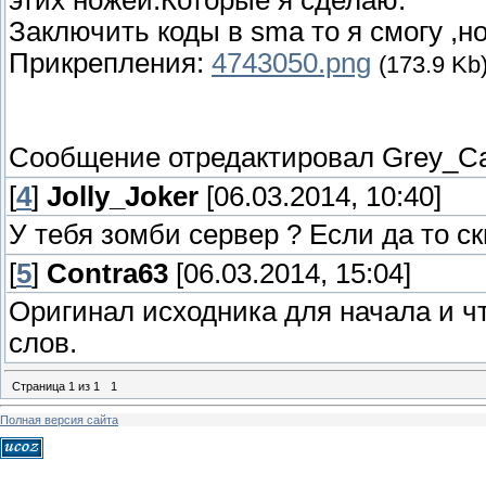
этих ножей.Которые я сделаю.
Заключить коды в sma то я смогу ,но
Прикрепления:
4743050.png
(173.9 Kb
Сообщение отредактировал
Grey_C
[
4
]
Jolly_Joker
[06.03.2014, 10:40]
У тебя зомби сервер ? Если да то с
[
5
]
Contra63
[06.03.2014, 15:04]
Оригинал исходника для начала и чт
слов.
Страница
1
из
1
1
Полная версия сайта