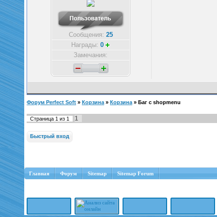
Сообщения:
25
Награды:
0
Замечания:
Форум Perfect Soft
»
Корзина
»
Корзина
»
Баг с shopmenu
1
Страница
1
из
1
Главная
Форум
Sitemap
Sitemap Forum