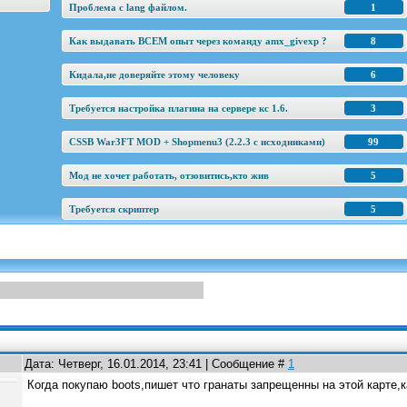
Проблема с lang файлом.
1
Как выдавать ВСЕМ опыт через команду amx_givexp ?
8
Кидала,не доверяйте этому человеку
6
Требуется настройка плагина на сервере кс 1.6.
3
CSSB War3FT MOD + Shopmenu3 (2.2.3 c исходниками)
99
Мод не хочет работать, отзовитись,кто жив
5
Требуется скриптер
5
Дата: Четверг, 16.01.2014, 23:41 | Сообщение #
1
Когда покупаю boots,пишет что гранаты запрещенны на этой карте,к