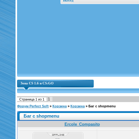
Выход
Зона CS 1.6 и CS:GO
1
Страница
1
из
1
Форум Perfect Soft
»
Корзина
»
Корзина
»
Баг с shopmenu
Баг с shopmenu
Ercole_Compasito