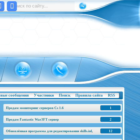
вые сообщения
Участники
Поиск
Правила сайта
RSS
Продам мониторинг серверов Cs 1.6
1
Продам Fantastic War3FT сервер
2
Обновлённая программа для редактирования skills.inl,
12
base.h