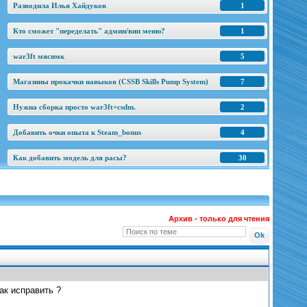
Разводила Илья Хайдуков
1
Кто сможет "переделать" админ/вип меню?
1
war3ft мяснмк
5
Магазины прокачки навыков (CSSB Skills Pump System)
7
Нужна сборка просто war3ft+csdm.
2
Добавить очки опыта к Steam_bonus
4
Как добавить модель для расы?
30
Архив - только для чтения
ак исправить ?