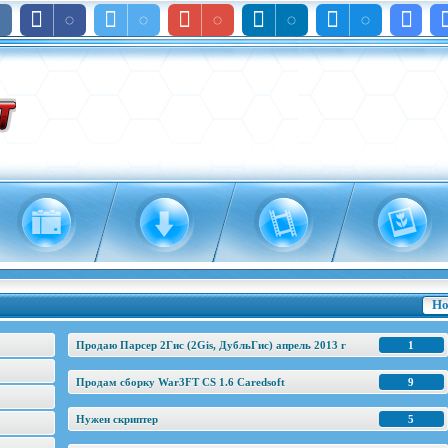
Но
Продаю Парсер 2Гис (2Gis, ДубльГис) апрель 2013 г
1
Продам сборку War3FT CS 1.6 Caredsoft
9
Нужен скриптер
5