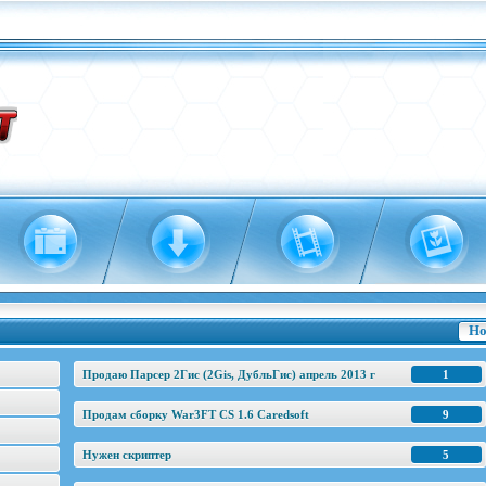
Но
Продаю Парсер 2Гис (2Gis, ДубльГис) апрель 2013 г
1
Продам сборку War3FT CS 1.6 Caredsoft
9
Нужен скриптер
5