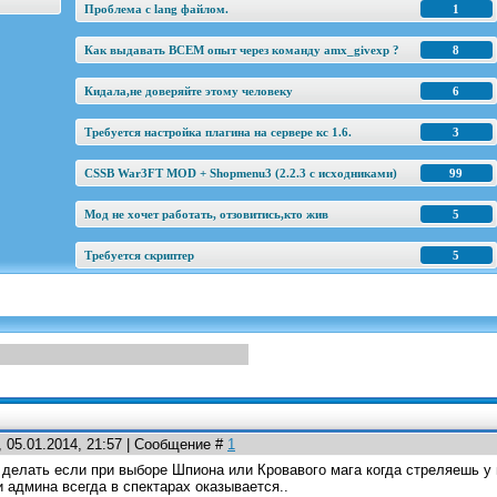
Проблема с lang файлом.
1
Как выдавать ВСЕМ опыт через команду amx_givexp ?
8
Кидала,не доверяйте этому человеку
6
Требуется настройка плагина на сервере кс 1.6.
3
CSSB War3FT MOD + Shopmenu3 (2.2.3 c исходниками)
99
Мод не хочет работать, отзовитись,кто жив
5
Требуется скриптер
5
 05.01.2014, 21:57 | Сообщение #
1
 делать если при выборе Шпиона или Кровавого мага когда стреляешь у 
 админа всегда в спектарах оказывается..