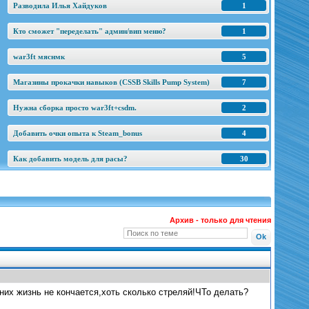
Разводила Илья Хайдуков
1
Кто сможет "переделать" админ/вип меню?
1
war3ft мяснмк
5
Магазины прокачки навыков (CSSB Skills Pump System)
7
Нужна сборка просто war3ft+csdm.
2
Добавить очки опыта к Steam_bonus
4
Как добавить модель для расы?
30
Архив - только для чтения
них жизнь не кончается,хоть сколько стреляй!ЧТо делать?