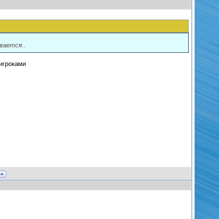
вается..
 игроками