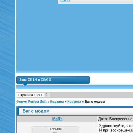
Выход
Зона CS 1.6 и CS:GO
1
Страница
1
из
1
Форум Perfect Soft
»
Корзина
»
Корзина
»
Баг с модом
Баг с модом
MaRs
Дата: Воскресенье,
Здравствуйте, что
И при воскрешении