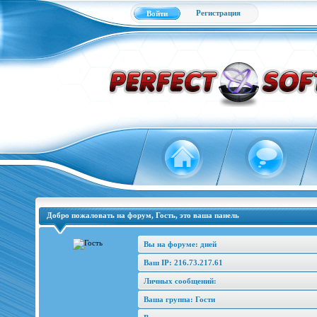
Регистрация
Войти
Добро пожаловать на форум, Гость, это ваша панель
Вы на форуме: дней
Ваш IP: 216.73.217.61
Личных сообщений:
Ваша группа: Гости