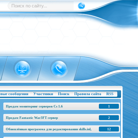
вые сообщения
Участники
Поиск
Правила сайта
RSS
Продам мониторинг серверов Cs 1.6
1
Продам Fantastic War3FT сервер
2
Обновлённая программа для редактирования skills.inl,
12
base.h