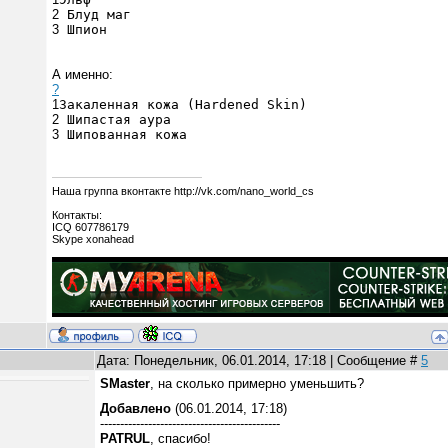
2
Блуд маг
3
Шпион
А именно:
?
1
Закаленная кожа (Hardened Skin)
2
Шипастая аура
3
Шипованная кожа
Наша группа вконтакте http://vk.com/nano_world_cs
Контакты:
ICQ 607786179
Skype xonahead
Дата: Понедельник, 06.01.2014, 17:18 | Сообщение #
5
SMaster
, на сколько примерно уменьшить?
Добавлено
(06.01.2014, 17:18)
---------------------------------------------
PATRUL
, спасибо!