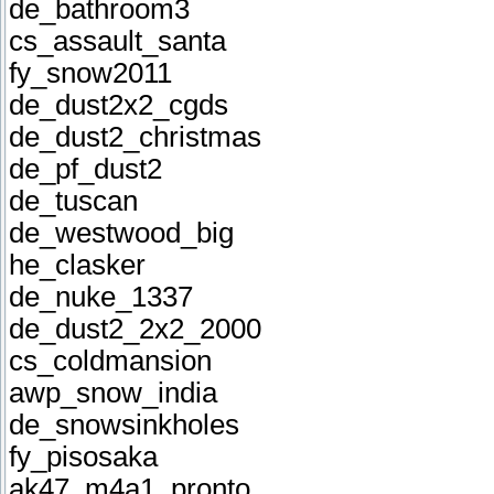
de_bathroom3
cs_assault_santa
fy_snow2011
de_dust2x2_cgds
de_dust2_christmas
de_pf_dust2
de_tuscan
de_westwood_big
he_clasker
de_nuke_1337
de_dust2_2x2_2000
cs_coldmansion
awp_snow_india
de_snowsinkholes
fy_pisosaka
ak47_m4a1_pronto