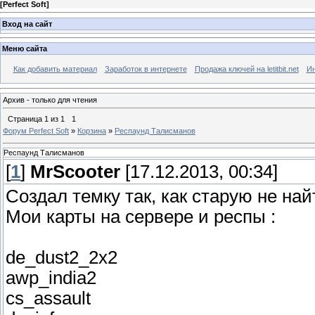
[
Perfect Soft
]
Вход на сайт
Меню сайта
Как добавить материал
Заработок в интернете
Продажа ключей на letitbit.net
Ин
Архив - только для чтения
Страница
1
из
1
1
Форум Perfect Soft
»
Корзина
»
Респаунд Талисманов
Респаунд Талисманов
[
1
]
MrScooter
[17.12.2013, 00:34]
Создал темку так, как старую не найти
Мои карты на сервере и респы :
de_dust2_2x2
awp_india2
cs_assault