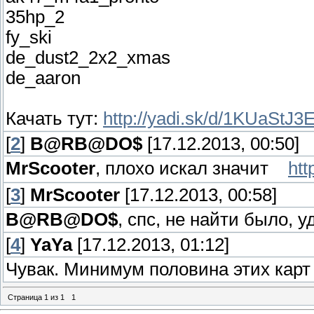
35hp_2
fy_ski
de_dust2_2x2_xmas
de_aaron
Качать тут:
http://yadi.sk/d/1KUaStJ
[
2
]
B@RB@DO$
[17.12.2013, 00:50]
MrScooter
, плохо искал значит
htt
[
3
]
MrScooter
[17.12.2013, 00:58]
B@RB@DO$
, спс, не найти было, у
[
4
]
YaYa
[17.12.2013, 01:12]
Чувак. Минимум половина этих карт 
Страница
1
из
1
1