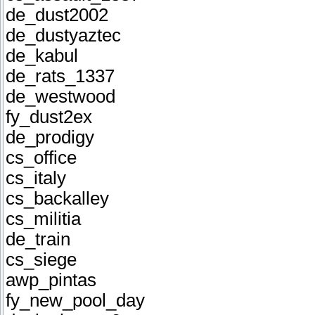
de_dust2002
de_dustyaztec
de_kabul
de_rats_1337
de_westwood
fy_dust2ex
de_prodigy
cs_office
cs_italy
cs_backalley
cs_militia
de_train
cs_siege
awp_pintas
fy_new_pool_day