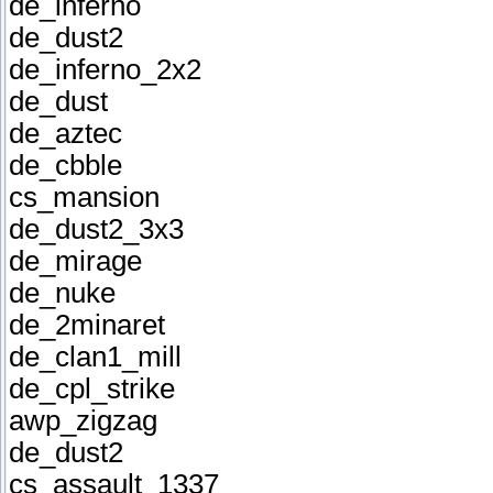
de_inferno
de_dust2
de_inferno_2x2
de_dust
de_aztec
de_cbble
cs_mansion
de_dust2_3x3
de_mirage
de_nuke
de_2minaret
de_clan1_mill
de_cpl_strike
awp_zigzag
de_dust2
cs_assault_1337