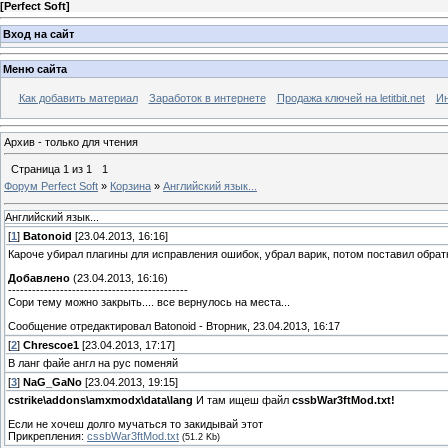
[
Perfect Soft
]
Вход на сайт
Меню сайта
Как добавить материал
Заработок в интернете
Продажа ключей на letitbit.net
Ин
Архив - только для чтения
Страница
1
из
1
1
Форум Perfect Soft
»
Корзина
»
Английский язык...
Английский язык...
[
1
]
Batonoid
[23.04.2013, 16:16]
Кароче убирал плагины для исправления ошибок, убрал варик, потом поставил обратн
Добавлено
(23.04.2013, 16:16)
---------------------------------------------
Сори тему можно закрыть.... все вернулось на места...
Сообщение отредактировал
Batonoid
-
Вторник, 23.04.2013, 16:17
[
2
]
Chrescoe1
[23.04.2013, 17:17]
В ланг файе англ на рус поменяй
[
3
]
NaG_GaNo
[23.04.2013, 19:15]
cstrike\addons\amxmodx\data\lang
И там ищеш файл
cssbWar3ftMod.txt!
Если не хочеш долго мучаться то закидывай этот
Прикрепления:
cssbWar3ftMod.txt
(51.2 Kb)