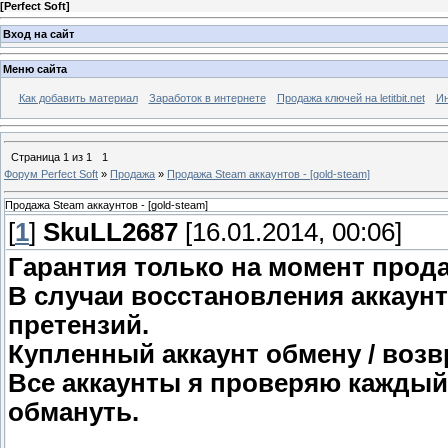
[
Perfect Soft
]
Вход на сайт
Меню сайта
Как добавить материал
Заработок в интернете
Продажа ключей на letitbit.net
Ин
Страница
1
из
1
1
Форум Perfect Soft
»
Продажа
»
Продажа Steam аккаунтов - [gold-steam]
Продажа Steam аккаунтов - [gold-steam]
[
1
]
SkuLL2687
[16.01.2014, 00:06]
Гарантия только на момент прод
В случаи восстановления аккаун
претензий.
Купленный аккаунт обмену / возв
Все аккаунты я проверяю каждый 
обмануть.