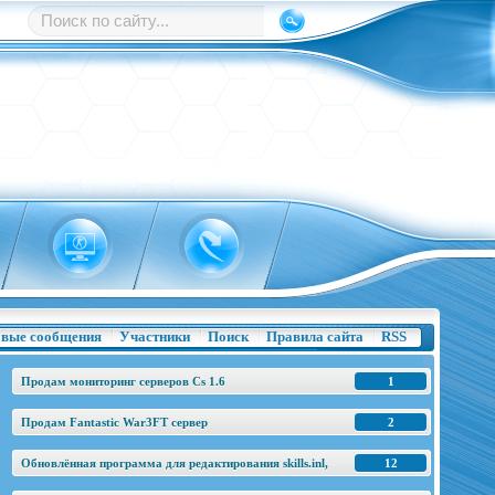
вые сообщения
Участники
Поиск
Правила сайта
RSS
Продам мониторинг серверов Cs 1.6
1
Продам Fantastic War3FT сервер
2
Обновлённая программа для редактирования skills.inl,
12
base.h