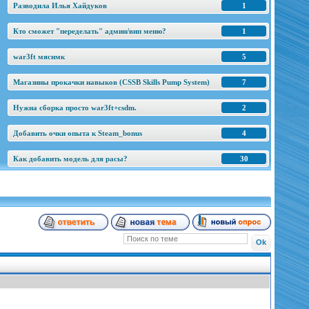
Разводила Илья Хайдуков
1
Кто сможет "переделать" админ/вип меню?
1
war3ft мяснмк
5
Магазины прокачки навыков (CSSB Skills Pump System)
7
Нужна сборка просто war3ft+csdm.
2
Добавить очки опыта к Steam_bonus
4
Как добавить модель для расы?
30