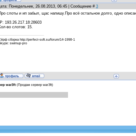
ата: Понедельник, 26.08.2013, 06:45 | Сообщение #
3
Про слоты и ип забыл, щас напишу.Про всё остальное долго, одно описан
IP: 193.26.217.18:28603
Кол-во слотов: 15.
Сёрф сборка http://perfect-soft.su/forum/14-1998-1
Skype: swimup-pro
ер war3ft
(Продам сервер war3ft)