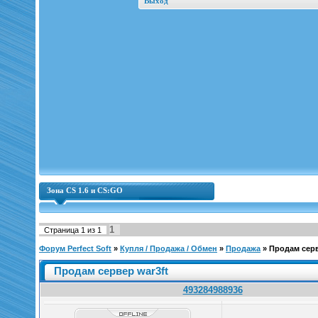
Выход
Зона CS 1.6 и CS:GO
1
Страница
1
из
1
Форум Perfect Soft
»
Купля / Продажа / Обмен
»
Продажа
»
Продам серв
Продам сервер war3ft
493284988936