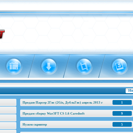
Но
Продаю Парсер 2Гис (2Gis, ДубльГис) апрель 2013 г
1
Продам сборку War3FT CS 1.6 Caredsoft
9
Нужен скриптер
5