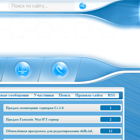
вые сообщения
Участники
Поиск
Правила сайта
RSS
Продам мониторинг серверов Cs 1.6
1
Продам Fantastic War3FT сервер
2
Обновлённая программа для редактирования skills.inl,
12
base.h