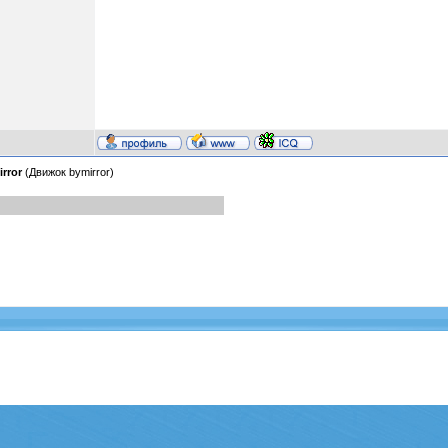
rror
(Движок bymirror)