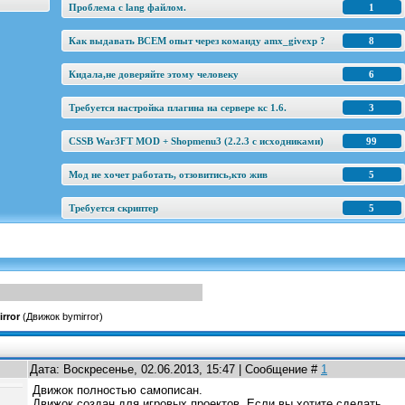
Проблема с lang файлом.
1
Как выдавать ВСЕМ опыт через команду amx_givexp ?
8
Кидала,не доверяйте этому человеку
6
Требуется настройка плагина на сервере кс 1.6.
3
CSSB War3FT MOD + Shopmenu3 (2.2.3 c исходниками)
99
Мод не хочет работать, отзовитись,кто жив
5
Требуется скриптер
5
rror
(Движок bymirror)
Дата: Воскресенье, 02.06.2013, 15:47 | Сообщение #
1
Движок полностью самописан.
Движок создан для игровых проектов. Если вы хотите сделать