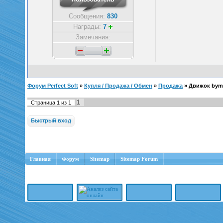
Сообщения:
830
Награды:
7
Замечания:
Форум Perfect Soft
»
Купля / Продажа / Обмен
»
Продажа
»
Движок bymi
1
Страница
1
из
1
Главная
Форум
Sitemap
Sitemap Forum