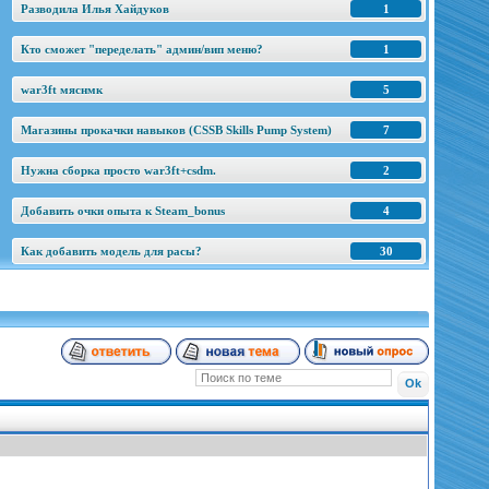
Разводила Илья Хайдуков
1
Кто сможет "переделать" админ/вип меню?
1
war3ft мяснмк
5
Магазины прокачки навыков (CSSB Skills Pump System)
7
Нужна сборка просто war3ft+csdm.
2
Добавить очки опыта к Steam_bonus
4
Как добавить модель для расы?
30