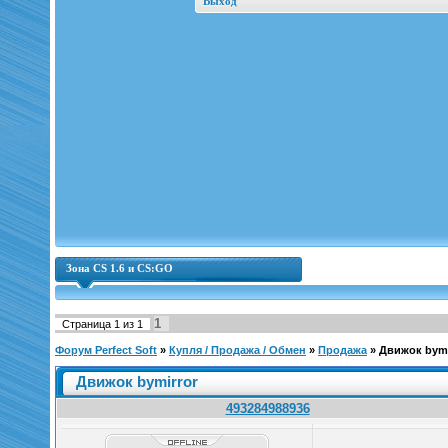
Выход
Зона CS 1.6 и CS:GO
1
Страница
1
из
1
Форум Perfect Soft
»
Купля / Продажа / Обмен
»
Продажа
»
Движок bymi
Движок bymirror
493284988936