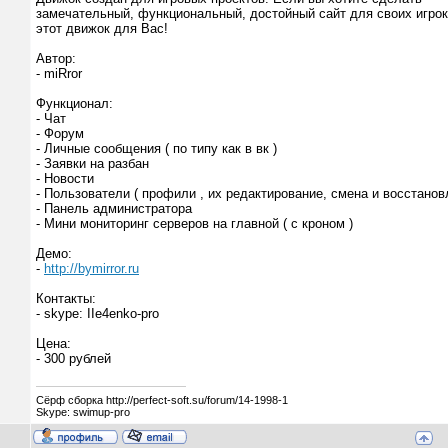
замечательный, функциональный, достойный сайт для своих игрок
этот движок для Вас!
Автор:
- miRror
Функционал:
- Чат
- Форум
- Личные сообщения ( по типу как в вк )
- Заявки на разбан
- Новости
- Пользователи ( профили , их редактирование, смена и восстанов
- Панель администратора
- Мини мониторинг серверов на главной ( с кроном )
Демо:
-
http://bymirror.ru
Контакты:
- skype: IIe4enko-pro
Цена:
- 300 рублей
Сёрф сборка http://perfect-soft.su/forum/14-1998-1
Skype: swimup-pro