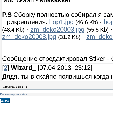
Мой скайп -
stikkkkker
P.S
Сборку полностью собирал я са
Прикрепления:
hop1.jpg
·
hop
(46.6 Kb)
·
zm_deko20003.jpg
(48.4 Kb)
(55.5 Kb)
zm_deko20008.jpg
·
zm_deko
(31.2 Kb)
Сообщение отредактировал
Stiker
-
[
2
]
Wizard_
[07.04.2013, 23:12]
Дядя, ты в скайпе появишься когда 
Страница
1
из
1
1
Полная версия сайта