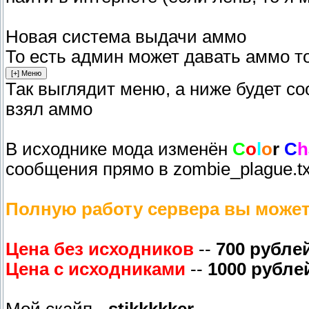
Новая система выдачи аммо
То есть админ может давать аммо т
Так выглядит меню, а ниже будет со
взял аммо
В исходнике мода изменён
C
o
l
o
r
C
h
сообщения прямо в zombie_plague.tx
Полную работу сервера вы может
Цена без исходников
--
700 рубле
Цена с исходниками
--
1000 рубле