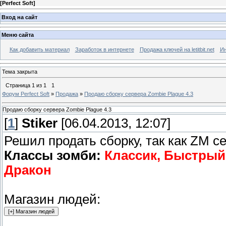
[
Perfect Soft
]
Вход на сайт
Меню сайта
Как добавить материал
Заработок в интернете
Продажа ключей на letitbit.net
Ин
Тема закрыта
Страница
1
из
1
1
Форум Perfect Soft
»
Продажа
»
Продаю сборку сервера Zombie Plague 4.3
Продаю сборку сервера Zombie Plague 4.3
[
1
]
Stiker
[06.04.2013, 12:07]
Решил продать сборку, так как ZM 
Классы зомби:
Классик, Быстрый,
Дракон
Магазин людей: