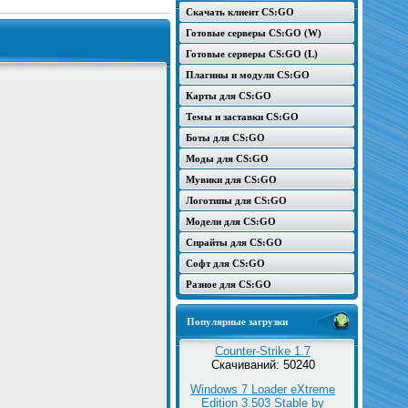
Скачать клиент CS:GO
Готовые серверы CS:GO (W)
Готовые серверы CS:GO (L)
Плагины и модули CS:GO
Карты для CS:GO
Темы и заставки CS:GO
Боты для CS:GO
Моды для CS:GO
Мувики для CS:GO
Логотипы для CS:GO
Модели для CS:GO
Спрайты для CS:GO
Софт для CS:GO
Разное для CS:GO
Популярные загрузки
Counter-Strike 1.7
Скачиваний: 50240
Windows 7 Loader eXtreme
Edition 3.503 Stable by