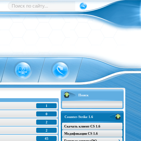
Поиск
1
0
Counter-Strike 1.6
2
Скачать клиент CS 1.6
2
Модификации CS 1.6
45
Готовые сервера(W)