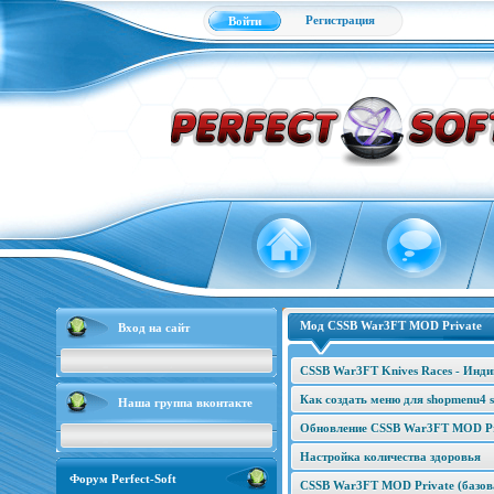
Регистрация
Войти
Мод CSSB War3FT MOD Private
Вход на сайт
CSSB War3FT Knives Races - Инд
Как создать меню для shopmenu4 s
Наша группа вконтакте
Обновление CSSB War3FT MOD Pri
Настройка количества здоровья
Форум Perfect-Soft
CSSB War3FT MOD Private (базова