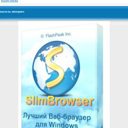
»
Браузеры
реватель интернет