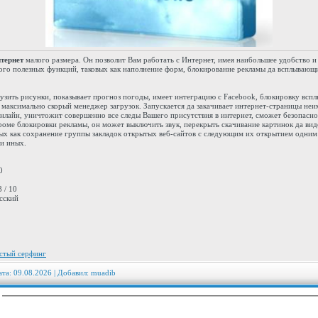
нтернет
малого размера. Он позволит Вам работать с Интернет, имея наибольшее удобство 
ого полезных функций, таковых как наполнение форм, блокирование рекламы да всплывающ
зить рисунки, показывает прогноз погоды, имеет интеграцию с Facebook, блокировку всп
максимально скорый менеджер загрузок. Запускается да закачивает интернет-страницы неи
нлайн, уничтожит совершенно все следы Вашего присутствия в интернет, сможет безопасно 
роме блокировки рекламы, он может выключить звук, перекрыть скачивание картинок да вид
вых как сохранение группы закладок открытых веб-сайтов с следующим их открытием одни
 и иных.
0
 / 10
сский
стый серфинг
ата: 09.08.2026 | Добавил:
muadib
: