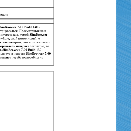
идеть!
SlimBrowser 7.00 Build 130 -
стрироваться. Просматривая наш
заинтересованы темой
SlimBrowser
луйста, свой комментарий, о
ватель интернет
, что поможет нам и
бозреватель интернет
бесплатно, то
ть
SlimBrowser 7.00 Build 130 -
или,что в новости
SlimBrowser 7.00
интернет
неработоспособны, то