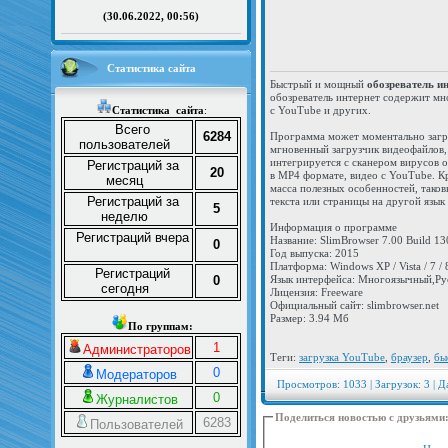
(30.06.2022, 00:56)
Статистика сайта
Быстрый и мощный
обозреватель и
обозреватель интернет содержит мн
Статистика
сайта
:
с YouTube и других.
Всего
6284
Программа может моментально загру
пользователей
мгновенный загрузчик видеофайлов, 
интегрируется с сканером вирусов о
Регистраций за
20
в MP4 формате, видео с YouTube. К
месяц
масса полезных особенностей, тако
Регистраций за
текста или страницы на другой язык
5
неделю
Информация о программе
Регистраций вчера
Название: SlimBrowser 7.00 Build 13
0
Год выпуска: 2015
Платформа: Windows XP / Vista / 7 / 8
Регистраций
0
Язык интерфейса: Многоязычный,Ру
сегодня
Лицензия: Freeware
Официальный сайт: slimbrowser.net
Размер: 3.94 Мб
По группам:
1
Администраторов
Теги:
загрузка YouTube
,
браузер
,
бы
0
Модераторов
Просмотров: 1033 | Загрузок: 3 | Д
0
Журналистов
Поделиться новостью с друзьями
6283
Пользователей