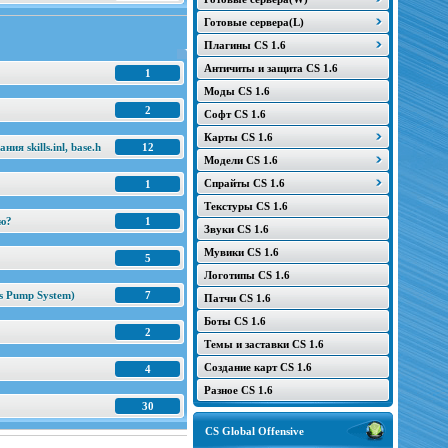
Готовые сервера(L)
Плагины CS 1.6
Античиты и защита CS 1.6
1
Моды CS 1.6
2
Софт CS 1.6
Карты CS 1.6
я skills.inl, base.h
12
Модели CS 1.6
Спрайты CS 1.6
1
Текстуры CS 1.6
ню?
1
Звуки CS 1.6
Мувики CS 1.6
5
Логотипы CS 1.6
s Pump System)
7
Патчи CS 1.6
Боты CS 1.6
2
Темы и заставки CS 1.6
Создание карт CS 1.6
4
Разное CS 1.6
30
CS Global Offensive