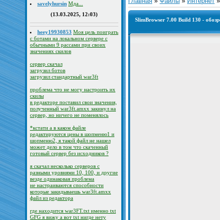
Главная
»
Файлы
»
Интернет
savelyhursin
Мда...
(13.03.2025, 12:03)
SlimBrowser 7.00 Build 130 - обоз
heey19930853
Моя цель поиграть
с ботами на локальном сервере с
обычными 9 рассами при своих
значениях скилов
сервер скачал
загрузил ботов
загрузил стандартный war3ft
проблема что не могу настроить их
скилы
в редакторе поставил свои значения,
полученный war3ft.amxx закинул на
сервер, но ничего не поменялось
*кстати а в каком файле
редактируются цены в шопменю1 и
шопменю2, я такой файл не нашел
может дело в том что скаченный
готовый сервер без исходников ?
я скачал несколько серверов с
разными уровнями 10, 100, и другие
везде одинаковая проблема
не настраиваются способности
которые закидываешь war3ft.amxx
файл из редактора
где находится war3FT.txt именно txt
GFG я вижу а вот txt нигде нету