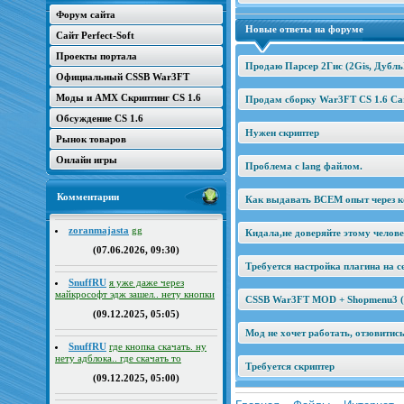
Форум сайта
Новые ответы на форуме
Сайт Perfect-Soft
Проекты портала
Продаю Парсер 2Гис (2Gis, Дубль
Официальный CSSB War3FT
Моды и AMX Скриптинг CS 1.6
Продам сборку War3FT CS 1.6 Car
Обсуждение CS 1.6
Нужен скриптер
Рынок товаров
Онлайн игры
Проблема с lang файлом.
Комментарии
Как выдавать ВСЕМ опыт через к
zoranmajasta
gg
Кидала,не доверяйте этому челов
(07.06.2026, 09:30)
Требуется настройка плагина на се
SnuffRU
я уже даже через
майкрософт эдж зашел.. нету кнопки
CSSB War3FT MOD + Shopmenu3 (2
(09.12.2025, 05:05)
Мод не хочет работать, отзовитис
SnuffRU
где кнопка скачать. ну
нету адблока.. где скачать то
Требуется скриптер
(09.12.2025, 05:00)