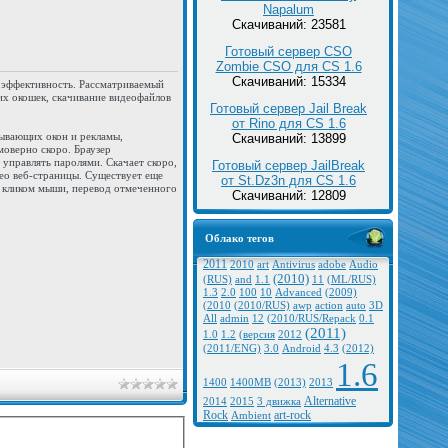
Napalum
Скачиваний: 23581
Готовый сервер CSO
Zombie CSO для CS 1.6
Скачиваний: 15334
и эффективность. Рассматриваемый
их окошек, скачивание видеофайлов
Готовый сервер Jail Break
от Rino для CS 1.6
лывающих окон и рекламы,
Скачиваний: 13899
моверно скоро. Браузер
управлять паролями. Скачает скоро,
Готовый сервер JailBreak
ео веб-страницы. Существует еще
от St.Dz3n для CS 1.6
м кликом мыши, перевод отмеченного
Скачиваний: 12809
Облако тегов
2011
2010
art
Antivirus
adobe
Audio
(2010)
(RUS)
and
1.1
11
(ML/RUS)
1.3
2.0
100
10
Advanced
(2009)
(2010
(2010/RUS)
awp
action
auto
3D
All
admin
12
(2010/RUS/Repack
0.1
(2011)
1.0
1.2
(версия
2012
(2011/ENG)
3.0
Android
4.3
(2012)
1.6
1400
1400MB
(2013)
2013
Alternative
2014
2015
3 движка
Rock
art-rock
Ambient