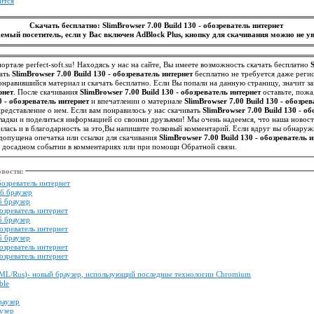
ится
Скачать бесплатно: SlimBrowser 7.00 Build 130 - обозреватель интернет
емый посетитель, если у Вас включен AdBlock Plus, кнопку для скачивания можно не ув
ортале perfect-soft.su! Находясь у нас на сайте, Вы имеете возможность скачать бесплатно
чать
SlimBrowser 7.00 Build 130 - обозреватель интернет
бесплатно не требуется даже реги
нравившийся материал и скачать бесплатно. Если Вы попали на данную страницу, значит 
рнет
. После скачивания
SlimBrowser 7.00 Build 130 - обозреватель интернет
оставьте, пожа
0 - обозреватель интернет
и впечатлении о материале
SlimBrowser 7.00 Build 130 - обозре
другим посетителям иметь точное представление о нем. Если вам понравилось у нас скачивать
SlimBrowser 7.00 Build 130 - о
акладки и поделиться информацией со своими друзьями! Мы очень надеемся, что наша новос
лась и в благодарность за это,Вы напишите толковый комментарий. Если вдруг вы обнаруж
допущена опечатка или ссылки для скачивания
SlimBrowser 7.00 Build 130 - обозреватель 
м досадном событии в комментариях или при помощи Обратной связи.
овости
:
обозреватель интернет
еб браузер
б браузер
бозреватель интернет
б браузер
бозреватель интернет
б браузер
бозреватель интернет
бозреватель интернет
 (ML/Rus)- новый браузер, использующий последние технологии Chromium
ble
браузер
аузер