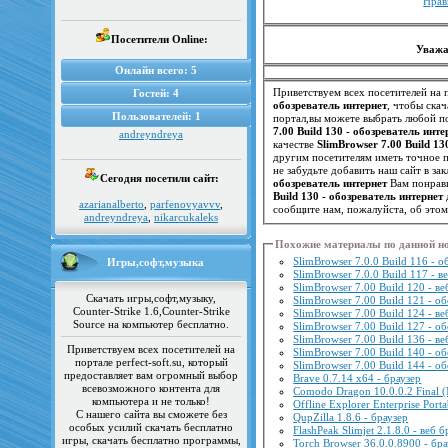
Нрав
Посетители Online:
Уважа
Онлайн всего:
5
Приветствуем всех посетителей на п
Гостей:
4
обозреватель интернет
, чтобы ска
Пользователей:
1
портал,вы можете выбрать любой по
7.00 Build 130 - обозреватель инте
andreyndreya
качестве
SlimBrowser 7.00 Build 13
не забудьте добавить наш сайт в з
Сегодня посетили сайт:
обозреватель интернет
Вам понрави
Build 130 - обозреватель интернет
azarianalberto
,
parfenovyavvv
,
сообщите нам, пожалуйста, об это
andreyndreya
,
nikarcukaleks
Похожие материалы по данной н
SlimBrowser 7.0.0 Build 116 - 
Игры,софт,музыка
SlimBrowser 7.0.0 Build 117 - в
SlimBrowser 7.00 Build 120 - ве
Скачать игры,софт,музыку,
SlimBrowser 7.00 Build 121 - о
Counter-Strike 1.6,Counter-Strike
SlimBrowser 7.00 Build 124 - ве
Source на компьютер бесплатно.
SlimBrowser 7.00 Build 127 - о
SlimBrowser 7.00 Build 136 - ве
Приветствуем всех посетителей на
SlimBrowser 7.00 Build 140 - о
портале perfect-soft.su, который
SlimBrowser 7.00 Build 144 - о
предоставляет вам огромный выбор
Brave 0.7.14 x64 - браузер
всевозможного контента для
Comodo Dragon 10.0.0.2 Final
компьютера и не только!
Offline Explorer Enterprise Porta
С нашего сайта вы сможете без
QupZilla 1.8.6 - браузер
особых усилий скачать бесплатно
FlashPeak Slimjet 2.1.8.0 - веб 
игры, скачать бесплатно программы,
Torch Browser 36.0.0.8900 - бр