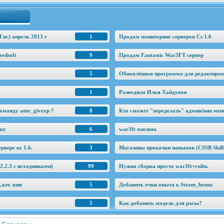
Гис) апрель 2013 г
1
Продам мониторинг серверов Cs 1.6
edsoft
9
Продам Fantastic War3FT сервер
5
Обновлённая программа для редактировани
1
Разводила Илья Хайдуков
оманду amx_givexp ?
8
Кто сможет "переделать" админ/вип ме
еку
6
war3ft мяснмк
рвере кс 1.6.
3
Магазины прокачки навыков (CSSB Skill
.2.3 c исходниками)
99
Нужна сборка просто war3ft+csdm.
ь,кто жив
5
Добавить очки опыта к Steam_bonus
5
Как добавить модель для расы?