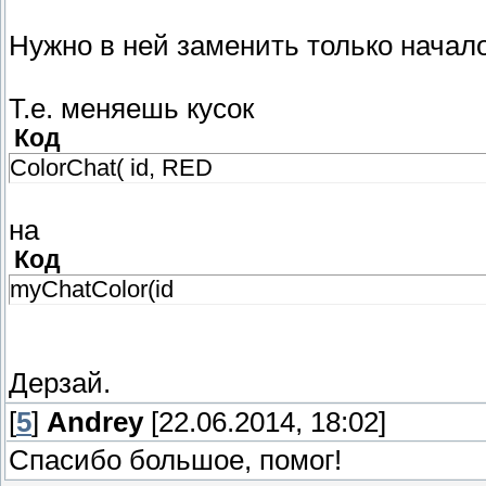
if (is_user_connected(players[i]))
{
Нужно в ней заменить только начало 
message_begin(MSG_ONE_UNRELIABLE, g
write_byte(players[i]);
Т.е. меняешь кусок
write_string(msg);
Код
message_end();
ColorChat( id, RED
}
}
на
}
}
Код
myChatColor(id
Дерзай.
[
5
]
Andrey
[22.06.2014, 18:02]
Спасибо большое, помог!