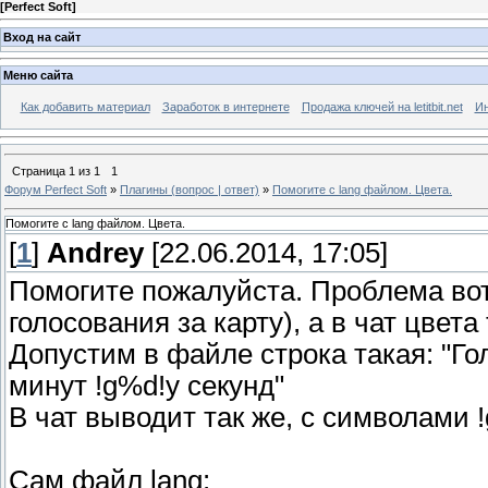
[
Perfect Soft
]
Вход на сайт
Меню сайта
Как добавить материал
Заработок в интернете
Продажа ключей на letitbit.net
Ин
Страница
1
из
1
1
Форум Perfect Soft
»
Плагины (вопрос | ответ)
»
Помогите с lang файлом. Цвета.
Помогите с lang файлом. Цвета.
[
1
]
Andrey
[22.06.2014, 17:05]
Помогите пожалуйста. Проблема вот
голосования за карту), а в чат цвет
Допустим в файле строка такая: "Го
минут !g%d!y секунд"
В чат выводит так же, с символами !
Сам файл lang: