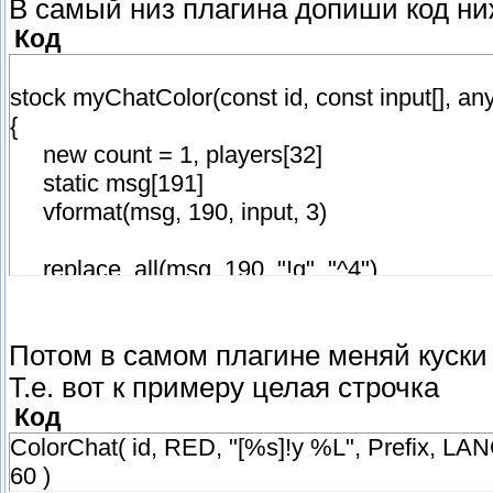
В самый низ плагина допиши код ни
Код
stock myChatColor(const id, const input[], any:
{
new count = 1, players[32]
static msg[191]
vformat(msg, 190, input, 3)
replace_all(msg, 190, "!g", "^4")
replace_all(msg, 190, "!y", "^1")
replace_all(msg, 190, "!t", "^3")
Потом в самом плагине меняй куски 
if (id) players[0] = id; else get_players(play
Т.е. вот к примеру целая строчка
{
Код
for (new i = 0; i < count; i++)
ColorChat( id, RED, "[%s]!y %L", Prefix, LA
{
60 )