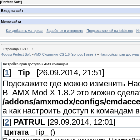
[
Perfect Soft
]
Вход на сайт
Меню сайта
Как добавить материал
Заработок в интернете
Продажа ключей на letitbit.net
Ин
Страница
1
из
1
1
Форум Perfect Soft
»
AMX Скриптинг CS 1.6 (вопрос | ответ)
»
Настройка прав доступа
Настройка прав доступа к AMX командам
[
1
]
_Tip_
[26.09.2014, 21:51]
Подскажите где можно изменить На
В AMX Mod X 1.8.2 это можно сдела
/addons/amxmodx/configs/cmdacces
а как настроить доступ к командам в
[
2
]
PATRUL
[29.09.2014, 12:01]
Цитата
_Tip_
(
)