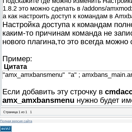
Подскажите где можно изменить Настрой
1.8.2 это можно сделать в /addons/amxmodx
а как настроить доступ к командам в Amxb
Настройка доступа к командам пол
каким-то причинам команда не запи
нового плагина,то это всегда можно
Пример:
Цитата
"amx_amxbansmenu" "a" ; amxbans_main.
Если добавить эту строчку в
cmdacc
amx_amxbansmenu
нужно будет име
Страница
1
из
1
1
Полная версия сайта