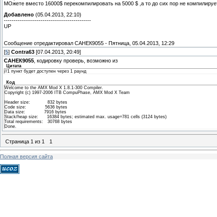
МОжете вместо 16000$ перекомпилировать на 5000 $ ,а то до сих пор не компилируе
Добавлено
(05.04.2013, 22:10)
---------------------------------------------
UP
Сообщение отредактировал
САНЕК9055
-
Пятница, 05.04.2013, 12:29
[
5
]
Contra63
[07.04.2013, 20:49]
САНЕК9055
, кодировку проверь, возможно из
Цитата
//1 пункт будет доступен через 1 раунд
Код
Welcome to the AMX Mod X 1.8.1-300 Compiler.
Copyright (c) 1997-2006 ITB CompuPhase, AMX Mod X Team
Header size: 832 bytes
Code size: 5636 bytes
Data size: 7916 bytes
Stack/heap size: 16384 bytes; estimated max. usage=781 cells (3124 bytes)
Total requirements: 30768 bytes
Done.
Страница
1
из
1
1
Полная версия сайта