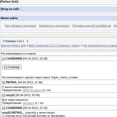
[
Perfect Soft
]
Вход на сайт
Меню сайта
Как добавить материал
Заработок в интернете
Продажа ключей на letitbit.net
Ин
Страница
1
из
1
1
Форум Perfect Soft
»
AMX Скриптинг CS 1.6 (вопрос | ответ)
»
Не компилируется плаги
Не компилируется плагин
[
1
]
САНЕК9055
[04.04.2013, 20:38]
Не компилирует сделал через прогу Super_menu_creator
[
2
]
PATRUL
[04.04.2013, 21:36]
У меня компилируется:
Прикрепления:
3042710.amxx
(6.1 Kb)
[
3
]
toty22
[05.04.2013, 02:05]
Всё норм компится.
Прикрепления:
vip.amxx
(6.7 Kb)
[
4
]
САНЕК9055
[05.04.2013, 22:10]
toty22
,
PATRUL
, спасибо,у меня пишет :
1 строчка error 010:invalid function or declaration.