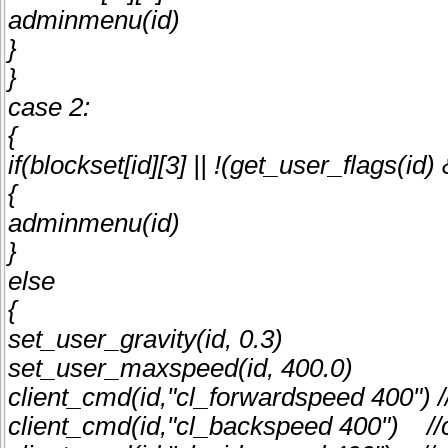
adminmenu(id)
}
}
case 2:
{
if(blockset[id][3] || !(get_user_flags(
{
adminmenu(id)
}
else
{
set_user_gravity(id, 0.3)
set_user_maxspeed(id, 400.0)
client_cmd(id,"cl_forwardspeed 400")
client_cmd(id,"cl_backspeed 400") /