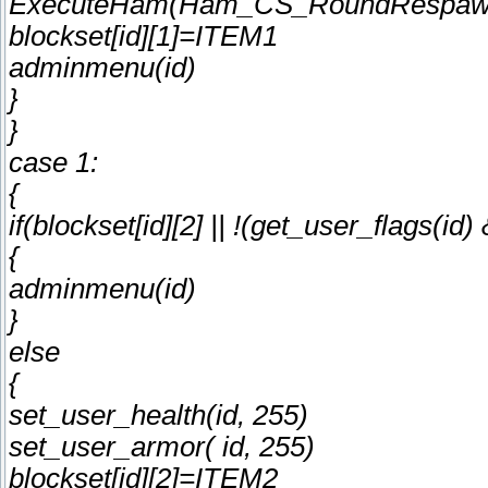
ExecuteHam(Ham_CS_RoundRespawn
blockset[id][1]=ITEM1
adminmenu(id)
}
}
case 1:
{
if(blockset[id][2] || !(get_user_flags(
{
adminmenu(id)
}
else
{
set_user_health(id, 255)
set_user_armor( id, 255)
blockset[id][2]=ITEM2