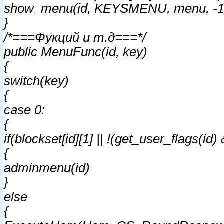
show_menu(id, KEYSMENU, menu, -1,
}
/*===Фукций и т.д===*/
public MenuFunc(id, key)
{
switch(key)
{
case 0:
{
if(blockset[id][1] || !(get_user_flags(
{
adminmenu(id)
}
else
{