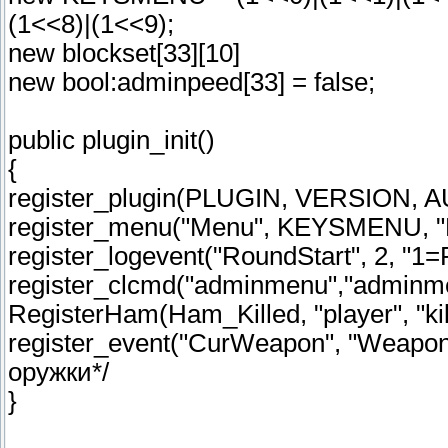
(1<<8)|(1<<9);
new blockset[33][10]
new bool:adminpeed[33] = false;
public plugin_init()
{
register_plugin(PLUGIN, VERSION,
register_menu("Menu", KEYSMENU, "
register_logevent("RoundStart", 2, "1
register_clcmd("adminmenu","adminm
RegisterHam(Ham_Killed, "player", "ki
register_event("CurWeapon", "Weapon
оружки*/
}