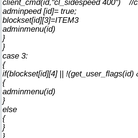
client_cmd(id,"cl_sidespeed 400") /
adminpeed [id]= true;
blockset[id][3]=ITEM3
adminmenu(id)
}
}
case 3:
{
if(blockset[id][4] || !(get_user_flags(
{
adminmenu(id)
}
else
{
}
}