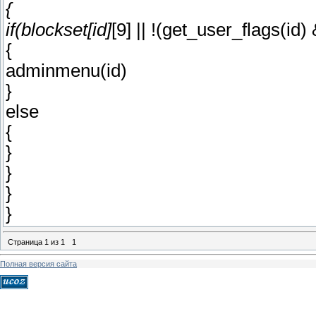
{
if(blockset[id]
[9] || !(get_user_flags(i
{
adminmenu(id)
}
else
{
}
}
}
}
Страница
1
из
1
1
Полная версия сайта