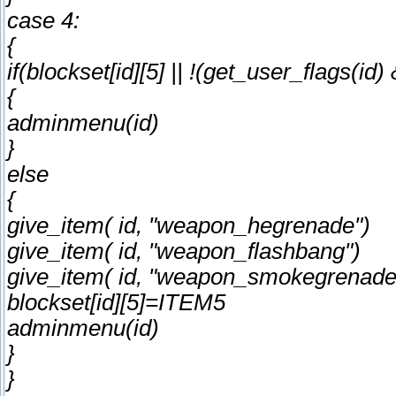
case 4:
{
if(blockset[id][5] || !(get_user_flags(
{
adminmenu(id)
}
else
{
give_item( id, "weapon_hegrenade")
give_item( id, "weapon_flashbang")
give_item( id, "weapon_smokegrenade
blockset[id][5]=ITEM5
adminmenu(id)
}
}