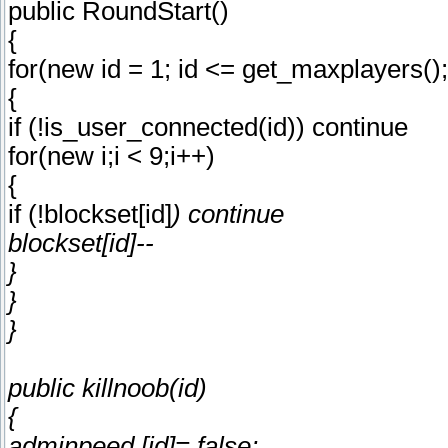
public RoundStart()
{
for(new id = 1; id <= get_maxplayers()
{
if (!is_user_connected(id)) continue
for(new i;i < 9;i++)
{
if (!blockset[id]
) continue
blockset[id]--
}
}
}
public killnoob(id)
{
adminpeed [id]= false;