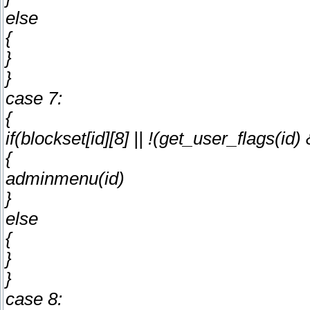
else
{
}
}
case 7:
{
if(blockset[id][8] || !(get_user_flags(
{
adminmenu(id)
}
else
{
}
}
case 8: