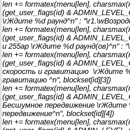
len += formatex(menu[len], charsmax(men
(get_user_flags(id) & ADMIN_LEVEL_G)
\rЖдите %d раунд^n" : "\r1.\wВозроди
len += formatex(menu[len], charsmax(men
(get_user_flags(id) & ADMIN_LEVEL_G) 
и 255ap \rЖдите %d раунд(ов)^n" : "\r
len += formatex(menu[len], charsmax(men
(get_user_flags(id) & ADMIN_LEVEL_G) 
скорость и гравитацию \rЖдите %d 
гравитацию ^n", blockset[id][3])
len += formatex(menu[len], charsmax(men
(get_user_flags(id) & ADMIN_LEVEL_G) 
Бесшумное передвижение \rЖдите %
передвижение^n", blockset[id][4])
len += formatex(menu[len], charsmax(men