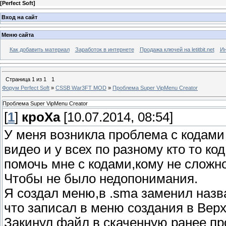
[
Perfect Soft
]
Вход на сайт
Меню сайта
Как добавить материал
Заработок в интернете
Продажа ключей на letitbit.net
Ин
Страница
1
из
1
1
Форум Perfect Soft
»
CSSB War3FT MOD
»
Проблема Super VipMenu Creator
Проблема Super VipMenu Creator
[
1
]
кроХа
[10.07.2014, 08:54]
У меня возникла проблема с кодами
видео и у всех по разному кто то ко
помочь мне с кодами,кому не сложн
Чтобы не было недопонимания.
Я создал меню,в .sma заменил назв
что записал в меню создания в Верх
Закинул файл в скаченную ранее пр