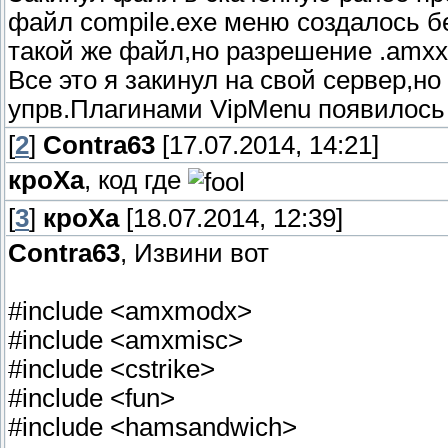
файл compile.exe меню создалось бе
такой же файл,но разрешение .amxx
Все это я закинул на свой сервер,но
упрв.Плагинами VipMenu появилось и
[
2
]
Contra63
[17.07.2014, 14:21]
кроХа
, код где
[
3
]
кроХа
[18.07.2014, 12:39]
Contra63
, Извини вот
#include <amxmodx>
#include <amxmisc>
#include <cstrike>
#include <fun>
#include <hamsandwich>