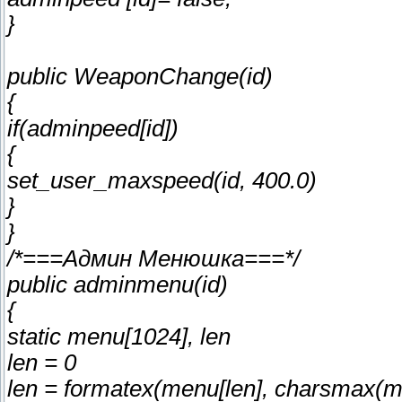
}
public WeaponChange(id)
{
if(adminpeed[id])
{
set_user_maxspeed(id, 400.0)
}
}
/*===Админ Менюшка===*/
public adminmenu(id)
{
static menu[1024], len
len = 0
len = formatex(menu[len], charsmax(m