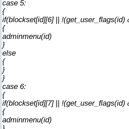
case 5:
{
if(blockset[id][6] || !(get_user_flags(
{
adminmenu(id)
}
else
{
}
}
case 6:
{
if(blockset[id][7] || !(get_user_flags(
{
adminmenu(id)
}