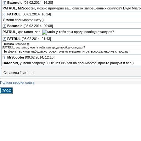
[
5
]
Batonoid
[08.02.2014, 16:20]
PATRUL
,
MrScooter
, можно примерно ваш список запрещенных скиллов? Буду благо
[
6
]
PATRUL
[08.02.2014, 16:24]
У меня полиморфа нету )
[
7
]
Batonoid
[08.02.2014, 20:08]
PATRUL
, доставил, лол
у тебя там вроде вообще стандарт?
[
8
]
PATRUL
[08.02.2014, 21:43]
Цитата
Batonoid
(
)
PATRUL, доставил, лол у тебя там вроде вообще стандарт?
Не фанат всякой лабуды,которая только мешает играть,но далеко не стандарт.
[
9
]
MrScooter
[09.02.2014, 12:16]
Batonoid
, у меня запрещенных нет скилов на полиморфа! просто рандом и все )
Страница
1
из
1
1
Полная версия сайта