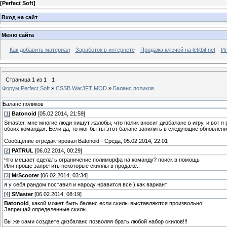
[
Perfect Soft
]
Вход на сайт
Меню сайта
Как добавить материал
Заработок в интернете
Продажа ключей на letitbit.net
Ин
Страница
1
из
1
1
Форум Perfect Soft
»
CSSB War3FT MOD
»
Баланс поликов
Баланс поликов
[
1
]
Batonoid
[05.02.2014, 21:59]
Smaster, мне многие люди пишут жалобы, что полик вносит дизбаланс в игру, и вот 
обоих командах. Если да, то мог бы ты этот баланс запилить в следующие обновлени
Сообщение отредактировал
Batonoid
-
Среда, 05.02.2014, 22:01
[
2
]
PATRUL
[06.02.2014, 00:29]
Что мешает сделать ограничение полиморфа на команду? поиск в помощь
Или проще запретить некоторые скиллы в продаже..
[
3
]
MrScooter
[06.02.2014, 03:34]
я у себя рандом поставил и народу нравится все ) как вариант!
[
4
]
SMaster
[06.02.2014, 08:19]
Batonoid
, какой может быть баланс если скилы выставляются произвольно!
Запрещай определенные скилы.
Вы же сами создаете дизбаланс позволяя брать любой набор скилов!!!