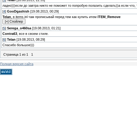
[
3
]
Telan
[18.08.2013, 22:55]
ладно)))если до завтра никто не поможет то попробую полазить сделать))а если что
[
4
]
GooDgashish
[19.08.2013, 00:29]
Telan
, в items.inl там прописывай перед тем как купить итем
ITEM_Remove
[
5
]
Serega_o460sa
[19.08.2013, 01:21]
Contra63
, все в своем стиле.
[
6
]
Telan
[19.08.2013, 08:29]
Спасибо большое)))
Страница
1
из
1
1
Полная версия сайта