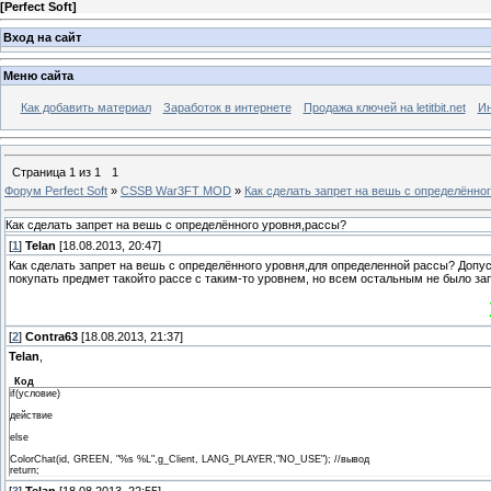
[
Perfect Soft
]
Вход на сайт
Меню сайта
Как добавить материал
Заработок в интернете
Продажа ключей на letitbit.net
Ин
Страница
1
из
1
1
Форум Perfect Soft
»
CSSB War3FT MOD
»
Как сделать запрет на вешь с определённо
Как сделать запрет на вешь с определённого уровня,рассы?
[
1
]
Telan
[18.08.2013, 20:47]
Как сделать запрет на вешь с определённого уровня,для определенной рассы? Допу
покупать предмет такойто рассе с таким-то уровнем, но всем остальным не было за
[
2
]
Contra63
[18.08.2013, 21:37]
Telan
,
Код
if(условие)
действие
else
ColorChat(id, GREEN, "%s %L",g_Client, LANG_PLAYER,"NO_USE"); //вывод
return;