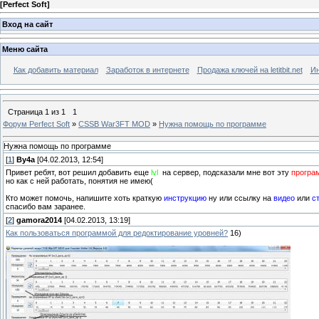
[
Perfect Soft
]
Вход на сайт
Меню сайта
Как добавить материал
Заработок в интернете
Продажа ключей на letitbit.net
Ин
Страница
1
из
1
1
Форум Perfect Soft
»
CSSB War3FT MOD
»
Нужна помощь по программе
Нужна помощь по программе
[
1
]
By4a
[04.02.2013, 12:54]
Привет ребят, вот решил добавить еще
lvl
на сервер, подсказали мне вот эту
програ
но как с ней работать, понятия не имею(
Кто может помочь, напишите хоть краткую
инструкцию
ну или ссылку на
видео
или
с
спасибо вам заранее.
[
2
]
gamora2014
[04.02.2013, 13:19]
Как пользоваться программой для редоктирование уровней
?
16)