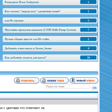
Разводила Илья Хайдуков
1
Кто сможет "переделать" админ/вип меню?
1
war3ft мяснмк
5
Магазины прокачки навыков (CSSB Skills Pump System)
7
Нужна сборка просто war3ft+csdm.
2
Добавить очки опыта к Steam_bonus
4
Как добавить модель для расы?
30
и с цветами что отвечяют за: