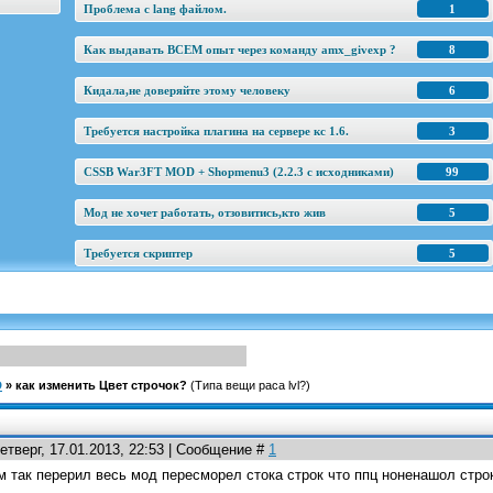
Проблема с lang файлом.
1
Как выдавать ВСЕМ опыт через команду amx_givexp ?
8
Кидала,не доверяйте этому человеку
6
Требуется настройка плагина на сервере кс 1.6.
3
CSSB War3FT MOD + Shopmenu3 (2.2.3 c исходниками)
99
Мод не хочет работать, отзовитись,кто жив
5
Требуется скриптер
5
D
»
как изменить Цвет строчок?
(Типа вещи раса lvl?)
етверг, 17.01.2013, 22:53 | Сообщение #
1
 так перерил весь мод пересморел стока строк что ппц ноненашол строк