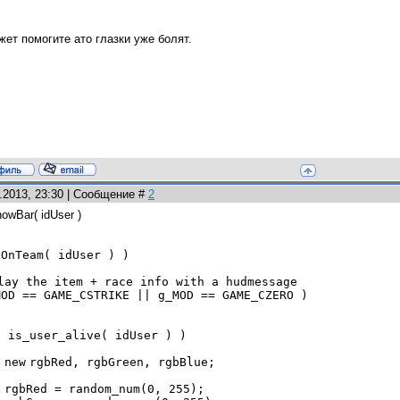
жет помогите ато глазки уже болят.
1.2013, 23:30 | Сообщение #
2
howBar( idUser )
sOnTeam( idUser ) )
lay the item + race info with a hudmessage
MOD == GAME_CSTRIKE || g_MOD == GAME_CZERO )
( is_user_alive( idUser ) )
new
rgbRed, rgbGreen, rgbBlue;
rgbRed = random_num(
0
,
255
);