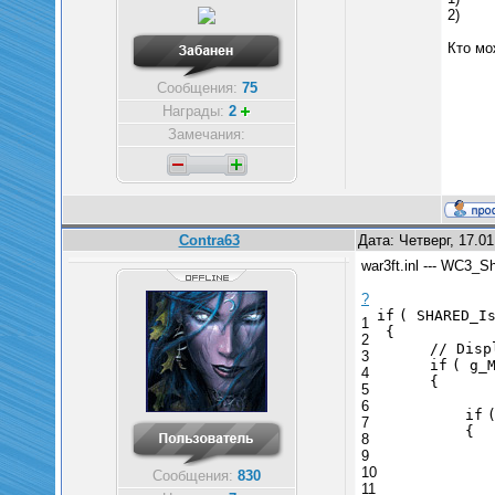
2)
Кто мо
Сообщения:
75
Награды:
2
Замечания:
Contra63
Дата: Четверг, 17.0
war3ft.inl --- WC3_S
?
if
( SHARED_I
1
{
2
// Disp
3
if
( g_
4
{
5
6
if
7
{
8
9
10
Сообщения:
830
11