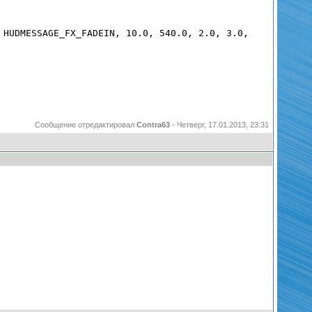
 HUDMESSAGE_FX_FADEIN,
10.0
,
540.0
,
2.0
,
3.0
,
Сообщение отредактировал
Contra63
-
Четверг, 17.01.2013, 23:31