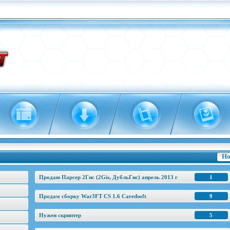
Но
Продаю Парсер 2Гис (2Gis, ДубльГис) апрель 2013 г
1
Продам сборку War3FT CS 1.6 Caredsoft
9
Нужен скриптер
5