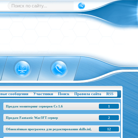
вые сообщения
Участники
Поиск
Правила сайта
RSS
Продам мониторинг серверов Cs 1.6
1
Продам Fantastic War3FT сервер
2
Обновлённая программа для редактирования skills.inl,
12
base.h