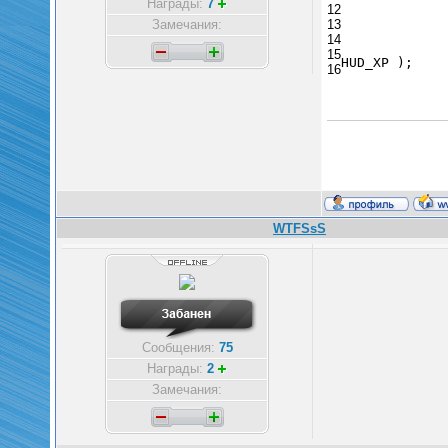
Награды:
7
12
Замечания:
13
14
15
HUD_XP );
16
WTFSsS
Сообщения:
75
Награды:
2
Замечания: