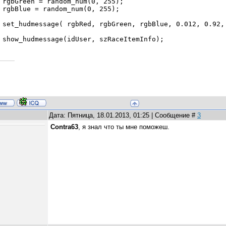
rgbGreen = random_num(
0
,
255
);
rgbBlue = random_num(
0
,
255
);
set_hudmessage( rgbRed, rgbGreen, rgbBlue,
0.012
,
0.92
,
show_hudmessage(idUser, szRaceItemInfo);
Дата: Пятница, 18.01.2013, 01:25 | Сообщение #
3
Contra63
, я знал что ты мне поможеш.