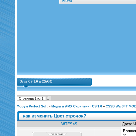
Выход
Зона CS 1.6 и CS:GO
1
Страница
1
из
1
Форум Perfect Soft
»
Моды и AMX Скриптинг CS 1.6
»
CSSB War3FT MO
как изменить Цвет строчок?
WTFSsS
Дата: Ч
Вопшем
1)