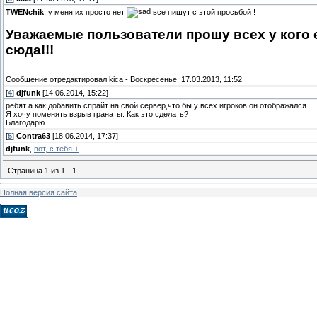
TWENchik
, у меня их просто нет
все пишут с этой просьбой
!
Уважаемые пользователи прошу всех у кого 
сюда!!!
Сообщение отредактировал
kica
-
Воскресенье, 17.03.2013, 11:52
[
4
]
djfunk
[14.06.2014, 15:22]
ребят а как добавить спрайт на свой сервер,что бы у всех игроков он отображался.
Я хочу поменять взрыв гранаты. Как это сделать?
Благодарю.
[
5
]
Contra63
[18.06.2014, 17:37]
djfunk
,
вот, с тебя +
Страница
1
из
1
1
Полная версия сайта