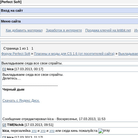
[
Perfect Soft
]
Вход на сайт
Меню сайта
Как добавить материал
Заработок в интернете
Продажа ключей на letitbit.net
Ин
Страница
1
из
1
1
Форум Perfect Soft
»
Плагины и моды для CS 1.6 (от посетителей сайта)
»
Выкладывае
Выкладываем сюда все свои спрайты.
[
1
]
kica
[17.03.2013, 00:17]
Выкладываем сюда все свои спрайты.
Делитесь....
---------------------------------------------
Черный дым
Скачать с Яндекс Диск.
.
Сообщение отредактировал
kica
-
Воскресенье, 17.03.2013, 11:53
[
2
]
TWENchik
[17.03.2013, 09:51]
kica
, перезалейка
это
и
это
и
это
или сюда кинь пожалуйста
[
3
]
kica
[17.03.2013, 11:17]