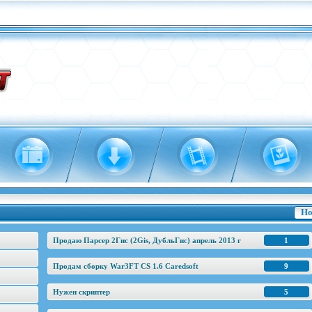
Но
Продаю Парсер 2Гис (2Gis, ДубльГис) апрель 2013 г
1
Продам сборку War3FT CS 1.6 Caredsoft
9
Нужен скриптер
5