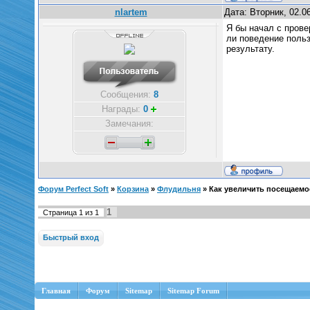
nlartem
Дата: Вторник, 02.0
Я бы начал с прове
ли поведение польз
результату.
Сообщения:
8
Награды:
0
Замечания:
Форум Perfect Soft
»
Корзина
»
Флудильня
»
Как увеличить посещаемо
1
Страница
1
из
1
Главная
Форум
Sitemap
Sitemap Forum