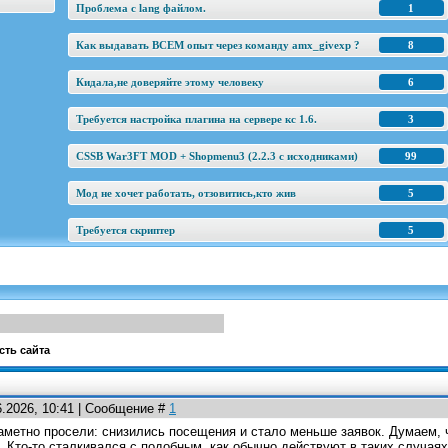
Проблема с lang файлом.
1
Как выдавать ВСЕМ опыт через команду amx_givexp ?
8
Кидала,не доверяйте этому человеку
6
Требуется настройка плагина на сервере кс 1.6.
3
CSSB War3FT MOD + Shopmenu3 (2.2.3 c исходниками)
99
Мод не хочет работать, отзовитись,кто жив
5
Требуется скриптер
5
сть сайта
6.2026, 10:41 | Сообщение #
1
аметно просели: снизились посещения и стало меньше заявок. Думаем,
. Кто-то сталкивался с подобным, как обычно действуют в таких случая