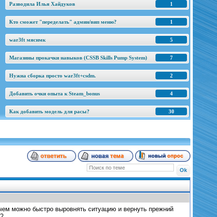
Разводила Илья Хайдуков
1
Кто сможет "переделать" админ/вип меню?
1
war3ft мяснмк
5
Магазины прокачки навыков (CSSB Skills Pump System)
7
Нужна сборка просто war3ft+csdm.
2
Добавить очки опыта к Steam_bonus
4
Как добавить модель для расы?
30
 чем можно быстро выровнять ситуацию и вернуть прежний
х?