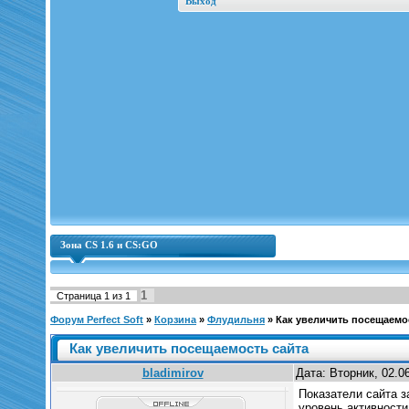
Выход
Зона CS 1.6 и CS:GO
1
Страница
1
из
1
Форум Perfect Soft
»
Корзина
»
Флудильня
»
Как увеличить посещаемо
Как увеличить посещаемость сайта
bladimirov
Дата: Вторник, 02.0
Показатели сайта з
уровень активности