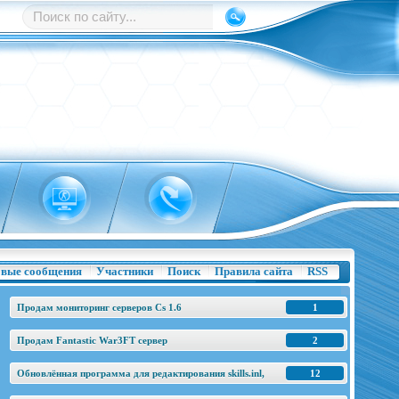
вые сообщения
Участники
Поиск
Правила сайта
RSS
Продам мониторинг серверов Cs 1.6
1
Продам Fantastic War3FT сервер
2
Обновлённая программа для редактирования skills.inl,
12
base.h