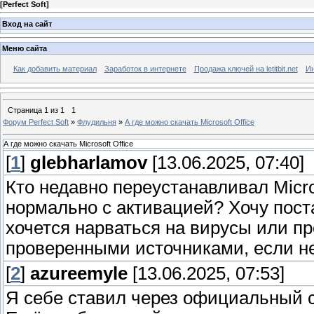
[
Perfect Soft
]
Вход на сайт
Меню сайта
Как добавить материал
Заработок в интернете
Продажа ключей на letitbit.net
Ин
Страница
1
из
1
1
Форум Perfect Soft
»
Флудильня
»
А где можно скачать Microsoft Office
А где можно скачать Microsoft Office
[
1
]
glebharlamov
[13.06.2025, 07:40]
Кто недавно переустанавливал Micros
нормально с активацией? Хочу пост
хочется нарваться на вирусы или п
проверенными источниками, если н
[
2
]
azureemyle
[13.06.2025, 07:53]
Я себе ставил через официальный са