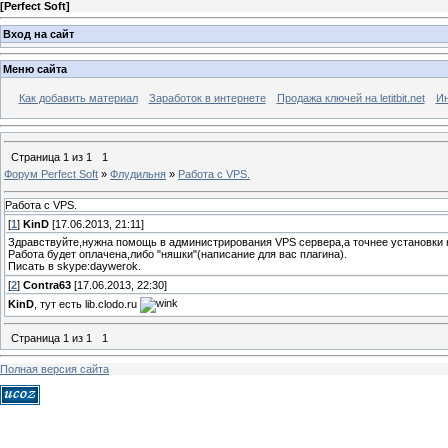
[
Perfect Soft
]
Вход на сайт
Меню сайта
Как добавить материал
Заработок в интернете
Продажа ключей на letitbit.net
Ин
Страница
1
из
1
1
Форум Perfect Soft
»
Флудильня
»
Работа с VPS.
Работа с VPS.
[
1
]
KinD
[17.06.2013, 21:11]
Здравствуйте,нужна помощь в администрирования VPS сервера,а точнее установки н
Работа будет оплачена,либо "няшки"(написание для вас плагина).
Писать в skype:daywerok.
[
2
]
Contra63
[17.06.2013, 22:30]
KinD
, тут есть lib.clodo.ru
Страница
1
из
1
1
Полная версия сайта