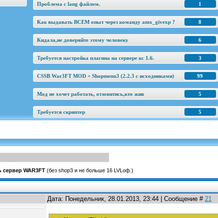
Проблема с lang файлом.
1
Как выдавать ВСЕМ опыт через команду amx_givexp ?
8
Кидала,не доверяйте этому человеку
6
Требуется настройка плагина на сервере кс 1.6.
3
CSSB War3FT MOD + Shopmenu3 (2.2.3 c исходниками)
99
Мод не хочет работать, отзовитись,кто жив
5
Требуется скриптер
5
ь сервер WAR3FT
(без shop3 и не больше 16 LVLоф.)
Дата: Понедельник, 28.01.2013, 23:44 | Сообщение #
21