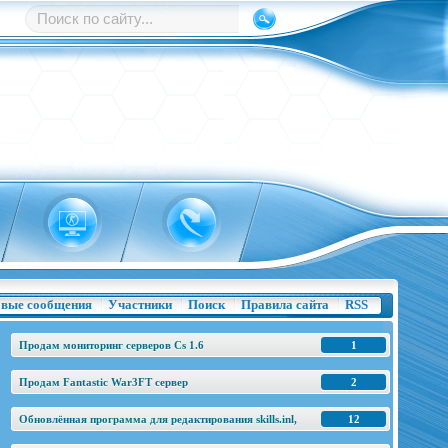
вые сообщения
Участники
Поиск
Правила сайта
RSS
Продам мониторинг серверов Cs 1.6
1
Продам Fantastic War3FT сервер
2
Обновлённая программа для редактирования skills.inl,
12
base.h