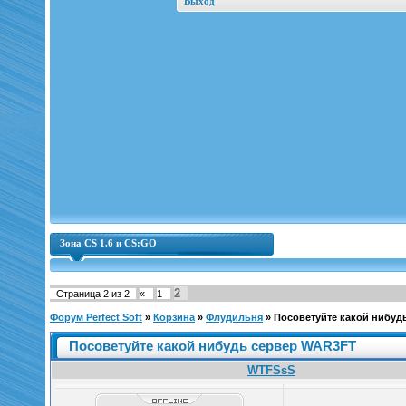
Выход
Зона CS 1.6 и CS:GO
2
Страница
2
из
2
«
1
Форум Perfect Soft
»
Корзина
»
Флудильня
»
Посоветуйте какой нибуд
Посоветуйте какой нибудь сервер WAR3FT
WTFSsS