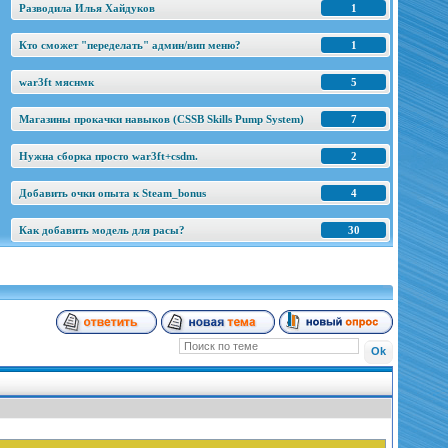
Разводила Илья Хайдуков
1
Кто сможет "переделать" админ/вип меню?
1
war3ft мяснмк
5
Магазины прокачки навыков (CSSB Skills Pump System)
7
Нужна сборка просто war3ft+csdm.
2
Добавить очки опыта к Steam_bonus
4
Как добавить модель для расы?
30