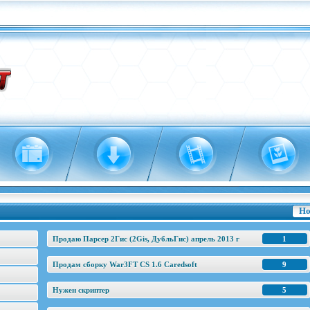
Но
Продаю Парсер 2Гис (2Gis, ДубльГис) апрель 2013 г
1
Продам сборку War3FT CS 1.6 Caredsoft
9
Нужен скриптер
5