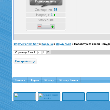
Сообщения:
58
Награды:
1
Замечания:
Форум Perfect Soft
»
Корзина
»
Флудильня
»
Посоветуйте какой нибуд
2
Страница
2
из
2
«
1
Главная
Форум
Sitemap
Sitemap Forum