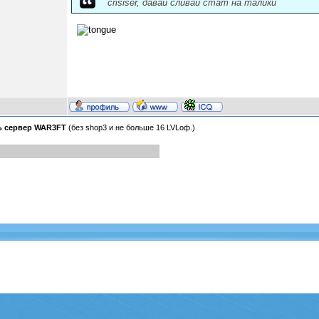
crisiser, давай сливай стат на талики
ь сервер WAR3FT
(без shop3 и не больше 16 LVLоф.)