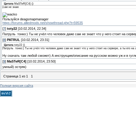
Цитата
MaSTeR[C4]
(
)
сам не знаю
Пользуйся deagsmapmanager
https://forums.alliedmods.net/showthread.php?t=59535
[
7
]
toty22
[10.02.2014, 22:34]
Патруль тонко:) Ты не учёл что человек даже сам не знает что у него стоит на сервер
[
8
]
PATRUL
[10.02.2014, 23:31]
Цитата
toty22
(
)
Патруль тонко:) Ты не учёл что человек даже сам не знает что у него стоит на сервере, а ты его на 
Ну скачать там любой сможет) А инструкцию/описание на русском можно уж и в гугле
[
9
]
MaSTeR[C4]
[10.02.2014, 23:50]
умный) остряк)
Страница
1
из
1
1
Полная версия сайта