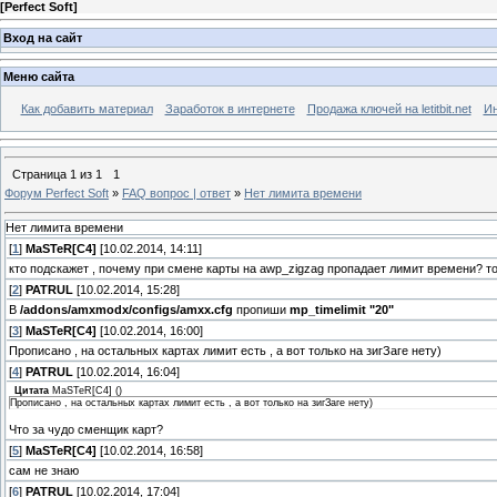
[
Perfect Soft
]
Вход на сайт
Меню сайта
Как добавить материал
Заработок в интернете
Продажа ключей на letitbit.net
Ин
Страница
1
из
1
1
Форум Perfect Soft
»
FAQ вопрос | ответ
»
Нет лимита времени
Нет лимита времени
[
1
]
MaSTeR[C4]
[10.02.2014, 14:11]
кто подскажет , почему при смене карты на awp_zigzag пропадает лимит времени? то 
[
2
]
PATRUL
[10.02.2014, 15:28]
В
/addons/amxmodx/configs/amxx.cfg
пропиши
mp_timelimit "20"
[
3
]
MaSTeR[C4]
[10.02.2014, 16:00]
Прописано , на остальных картах лимит есть , а вот только на зигЗаге нету)
[
4
]
PATRUL
[10.02.2014, 16:04]
Цитата
MaSTeR[C4]
(
)
Прописано , на остальных картах лимит есть , а вот только на зигЗаге нету)
Что за чудо сменщик карт?
[
5
]
MaSTeR[C4]
[10.02.2014, 16:58]
сам не знаю
[
6
]
PATRUL
[10.02.2014, 17:04]