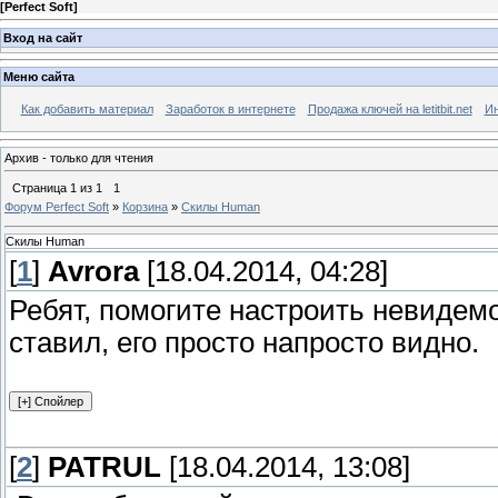
[
Perfect Soft
]
Вход на сайт
Меню сайта
Как добавить материал
Заработок в интернете
Продажа ключей на letitbit.net
Ин
Архив - только для чтения
Страница
1
из
1
1
Форум Perfect Soft
»
Корзина
»
Скилы Human
Скилы Human
[
1
]
Avrora
[18.04.2014, 04:28]
Ребят, помогите настроить невидемо
ставил, его просто напросто видно.
[
2
]
PATRUL
[18.04.2014, 13:08]