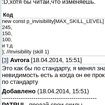
:D,хотя бы читай,что изменяешь.
Код
new const p_invisibility[MAX_SKILL_LEVEL] 
245,
150,
100,
и т.д
}; //Invisibility (skill 1)
[
3
]
Avrora
[18.04.2014, 15:51]
Это как бы по стандарту, я менял зн
невидимость есть а когда он ее прок
по стандарту
Добавлено
(18.04.2014, 15:51)
---------------------------------------------
PATRUL,
продай свои скилы