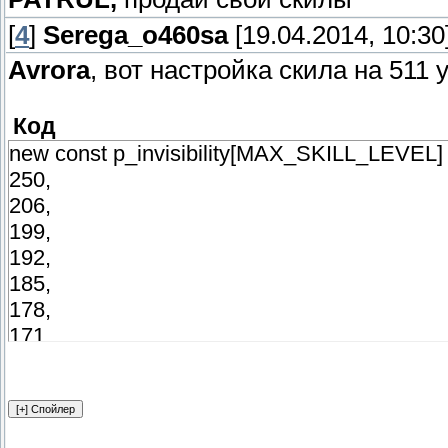
[
4
]
Serega_o460sa
[19.04.2014, 10:30
Avrora
, вот настройка скила на 511
Код
new const p_invisibility[MAX_SKILL_LEVEL] 
250,
206,
199,
192,
185,
178,
171,
164